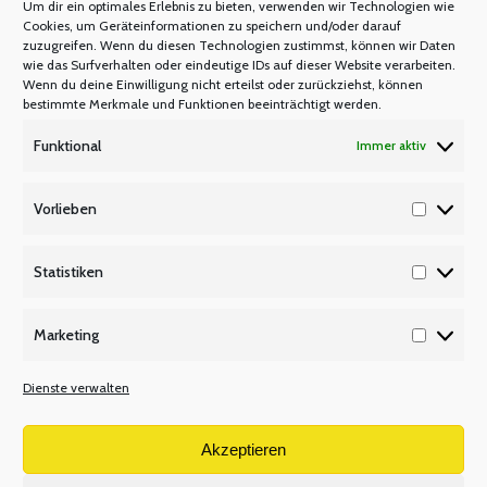
Um dir ein optimales Erlebnis zu bieten, verwenden wir Technologien wie
Cookies, um Geräteinformationen zu speichern und/oder darauf
zuzugreifen. Wenn du diesen Technologien zustimmst, können wir Daten
wie das Surfverhalten oder eindeutige IDs auf dieser Website verarbeiten.
Wenn du deine Einwilligung nicht erteilst oder zurückziehst, können
bestimmte Merkmale und Funktionen beeinträchtigt werden.
Funktional
Immer aktiv
Seniorenexkursionen wieder möglich?
Vorlieben
ARCHIV
Von
admin
2. August 2021
Vorlieb
Statistiken
Statisti
Werden in diesem Herbst wieder lehrer nrw-
Marketing
Seniorenveranstaltungen möglich sein? Mit großer
Marketi
Aufmerksamkeit verfolgen wir derzeit die
Dienste verwalten
Entwicklung der Coronazahlen, um abzuschätzen,
ob doch noch für die bevorstehenden Monate
Akzeptieren
dieses Jahres unsere seit vielen Jahren geschätzten