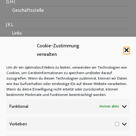
G H I
Geschäftsstelle
J K L
Links
Cookie-Zustimmung
verwalten
M N O
Um dir ein optimales Erlebnis zu bieten, verwenden wir Technologien wie
Mastercard
Cookies, um Geräteinformationen zu speichern und/oder darauf
zuzugreifen. Wenn du diesen Technologien zustimmst, können wir Daten
Warum Mitglied werden?
wie das Surfverhalten oder eindeutige IDs auf dieser Website verarbeiten.
Mitgliedsbeitrag
Wenn du deine Einwilligung nicht erteilst oder zurückziehst, können
bestimmte Merkmale und Funktionen beeinträchtigt werden.
Mitglied werden
Funktional
Immer aktiv
P Q R
Unsere Partner
Vorlieben
Vorlieb
Publikationen/Plakate