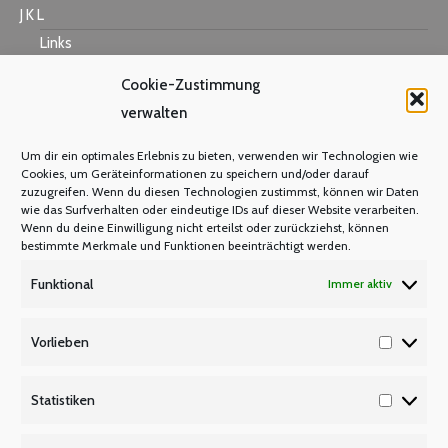
J K L
Links
Cookie-Zustimmung
verwalten
M N O
Um dir ein optimales Erlebnis zu bieten, verwenden wir Technologien wie
Mastercard
Cookies, um Geräteinformationen zu speichern und/oder darauf
zuzugreifen. Wenn du diesen Technologien zustimmst, können wir Daten
Warum Mitglied werden?
wie das Surfverhalten oder eindeutige IDs auf dieser Website verarbeiten.
Mitgliedsbeitrag
Wenn du deine Einwilligung nicht erteilst oder zurückziehst, können
bestimmte Merkmale und Funktionen beeinträchtigt werden.
Mitglied werden
Funktional
Immer aktiv
P Q R
Unsere Partner
Vorlieben
Vorlieb
Publikationen/Plakate
Recht/Besoldung/Versorgung
Statistiken
Statisti
S T U