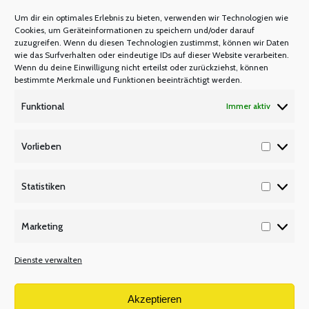
M N O
Um dir ein optimales Erlebnis zu bieten, verwenden wir Technologien wie
Mastercard
Cookies, um Geräteinformationen zu speichern und/oder darauf
zuzugreifen. Wenn du diesen Technologien zustimmst, können wir Daten
Warum Mitglied werden?
wie das Surfverhalten oder eindeutige IDs auf dieser Website verarbeiten.
Mitgliedsbeitrag
Wenn du deine Einwilligung nicht erteilst oder zurückziehst, können
bestimmte Merkmale und Funktionen beeinträchtigt werden.
Mitglied werden
Funktional
Immer aktiv
P Q R
Unsere Partner
Vorlieben
Vorlieb
Publikationen/Plakate
Recht/Besoldung/Versorgung
Statistiken
Statisti
S T U
Marketing
Tarifbeschäftigte
Marketi
V W X
Dienste verwalten
Versetzungsordnung APO-SI
Wir über uns
Akzeptieren