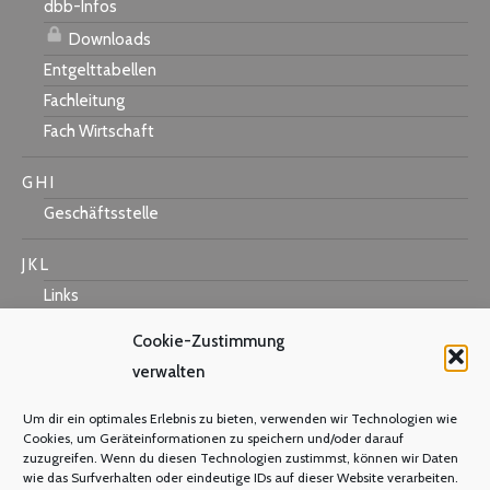
dbb-Infos
Downloads
Entgelttabellen
Fachleitung
Fach Wirtschaft
G H I
Geschäftsstelle
J K L
Links
Cookie-Zustimmung
verwalten
M N O
Um dir ein optimales Erlebnis zu bieten, verwenden wir Technologien wie
Mastercard
Cookies, um Geräteinformationen zu speichern und/oder darauf
zuzugreifen. Wenn du diesen Technologien zustimmst, können wir Daten
Warum Mitglied werden?
wie das Surfverhalten oder eindeutige IDs auf dieser Website verarbeiten.