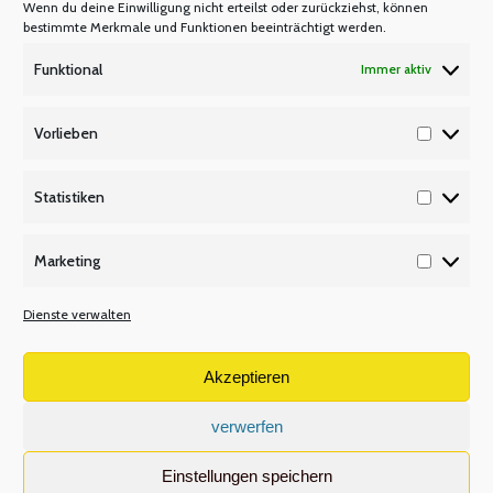
Mitgliedsbeitrag
Wenn du deine Einwilligung nicht erteilst oder zurückziehst, können
bestimmte Merkmale und Funktionen beeinträchtigt werden.
Mitglied werden
Funktional
Immer aktiv
P Q R
Unsere Partner
Vorlieben
Vorlieb
Publikationen/Plakate
Recht/Besoldung/Versorgung
Statistiken
Statisti
S T U
Marketing
Tarifbeschäftigte
Marketi
V W X
Dienste verwalten
Versetzungsordnung APO-SI
Wir über uns
Akzeptieren
verwerfen
Volltextsuche
Einstellungen speichern
Search: