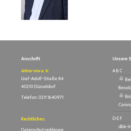
Anschrift
Unsere S
lehrer nrw e. V.
A B C
Graf-Adolf-Straße 84
Bei
40210 Düsseldorf
Besol
Bro
Telefon: 0211 1640971
Coron
D E F
Rechtliches:
dbb-I
Datenschutzerklärung