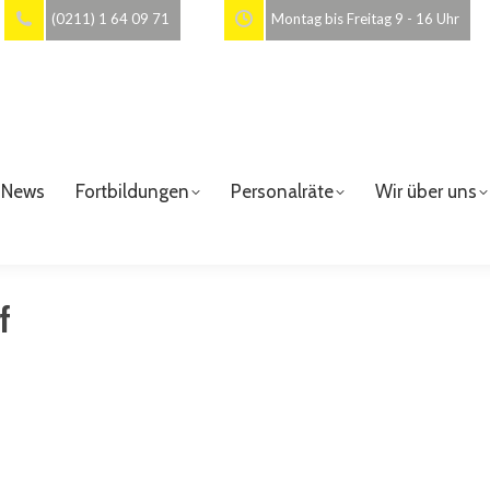
(0211) 1 64 09 71
Montag bis Freitag 9 - 16 Uhr
News
Fortbildungen
Personalräte
Wir über uns
f