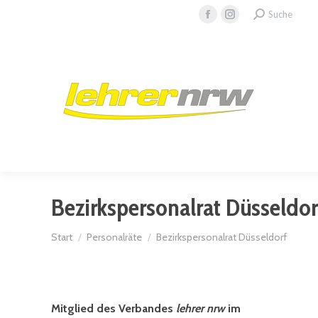
Search:
Suche
Facebook
Instagram
page
page
opens
opens
in
in
new
new
window
window
Bezirkspersonalrat Düsseldor
Sie befinden sich hier:
Start
Personalräte
Bezirkspersonalrat Düsseldorf
Mitglied des Verbandes
lehrer nrw
im