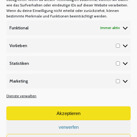
wie das Surfverhalten oder eindeutige IDs auf dieser Website verarbeiten.
Wenn du deine Einwilligung nicht erteilst oder zurückziehst, können
bestimmte Merkmale und Funktionen beeinträchtigt werden.
Funktional
Immer aktiv
Fortbildung
Vorlieben
FORTBILDUNG
Von
Manfred Berretz
Vorlieb
28. Januar 2022
Statistiken
Statisti
Der Arbeitsalltag ändert sich ständig lehrer nrw
Marketing
bietet deshalb Fortbildungsveranstaltungen an.
Marketi
„Elterngespräche konstruktiv gestalten“ und
Dienste verwalten
„Präsenz in Konflikten“ lauten zwei unserer
zahreichen Fortbildungsveranstaltungen. Die
Akzeptieren
erstgenannte Veranstaltung findet in Dortmund
und die zweite in Düsseldorf statt.
verwerfen
Elterngespräche konstruktiv gestalten