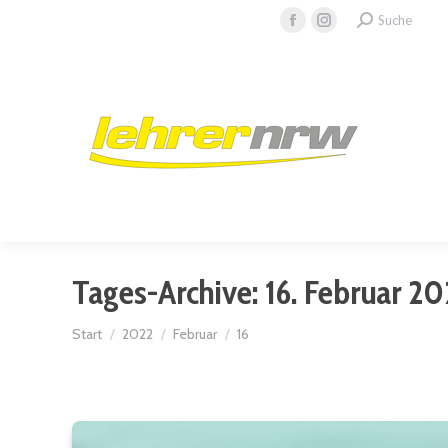
Search:
Suche
Facebook
Instagram
page
page
opens
opens
in
in
new
new
window
window
Tages-Archive:
16. Februar 20
Sie befinden sich hier:
Start
2022
Februar
16