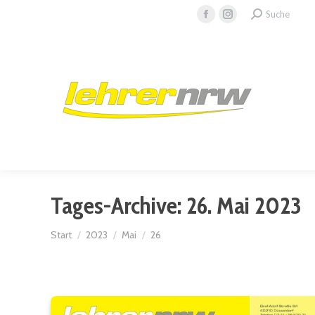
Search:
Suche
Facebook
Instagram
page
page
opens
opens
in
in
new
new
window
window
Tages-Archive:
26. Mai 2023
Sie befinden sich hier:
Start
2023
Mai
26