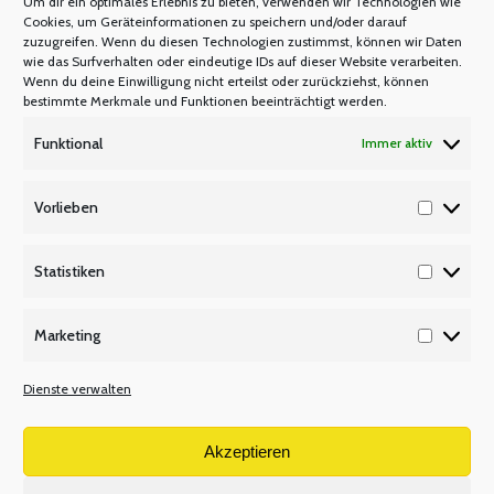
Um dir ein optimales Erlebnis zu bieten, verwenden wir Technologien wie
Cookies, um Geräteinformationen zu speichern und/oder darauf
zuzugreifen. Wenn du diesen Technologien zustimmst, können wir Daten
wie das Surfverhalten oder eindeutige IDs auf dieser Website verarbeiten.
Wenn du deine Einwilligung nicht erteilst oder zurückziehst, können
bestimmte Merkmale und Funktionen beeinträchtigt werden.
Lehrerräteschulung im Reg.-Bezirk
Funktional
Immer aktiv
Detmold
Vorlieben
LEHRERRÄTESCHULUNGEN
Von
Manfred Berretz
Vorlieb
15. März 2024
Statistiken
Statisti
Einladung zur Lehrerräteschulung – Basisschulung
Marketing
am Mittwoch, den 24. April 2024 von 09:00 Uhr bis
Marketi
16:00 Uhr Referentinnen: Astrid Pradella und Elena
Dienste verwalten
Schulz, Mitglieder im Bezirkspersonalrat Detmold In
der Basisschulung erhalten neu gewählte und auch
Akzeptieren
bereits im Amt befindliche Lehrerratsmitglieder