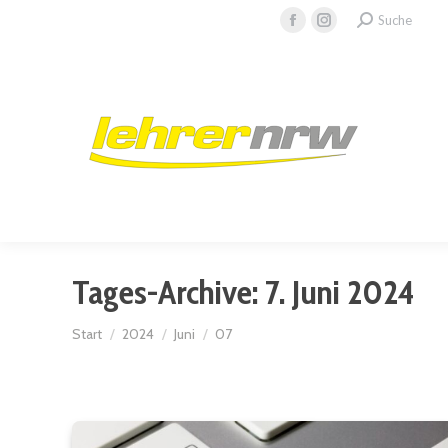
Search:
Suche
Facebook
Instagram
page
page
opens
opens
in
in
new
new
window
window
Tages-Archive:
7. Juni 2024
Sie befinden sich hier:
Start
2024
Juni
07