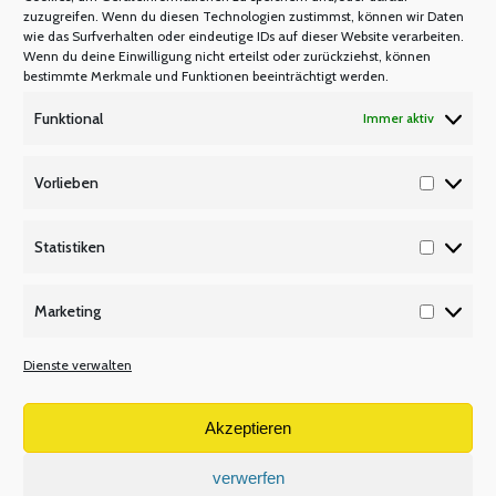
zuzugreifen. Wenn du diesen Technologien zustimmst, können wir Daten
wie das Surfverhalten oder eindeutige IDs auf dieser Website verarbeiten.
Wenn du deine Einwilligung nicht erteilst oder zurückziehst, können
bestimmte Merkmale und Funktionen beeinträchtigt werden.
Funktional
Immer aktiv
BILDUNG REAL
Vorlieben
ZEITSCHRIFT-BILDUNG REAL
Vorlieb
Von
Manfred Berretz
14. Dezember 2024
Statistiken
Statisti
Ausgabe 5-6 / 2024 EDITORIAL 4 EINBLICKE UND
Marketing
AUSBLICKE 5 MOBILE.SCHULE AUF DEM WEG ZU
Marketi
EINER NEUEN DIDACTA? 6 3 FRAGEN AN Andreas
Dienste verwalten
Hofmann 9 AUF DEM BÖB KONGRESS 2024 10
FINANZBILDUNG IM FOKUS 16
Akzeptieren
BILDUNGSINITIATIVE „ZDF GOES SCHULE“ 18
BERUFSWAHL-SIEGEL 2024 Erfolgreiche
verwerfen