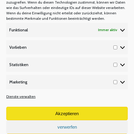
zuzugreifen. Wenn du diesen Technologien zustimmst, können wir Daten
wie das Surfverhalten oder eindeutige IDs auf dieser Website verarbeiten.
Wenn du deine Einwilligung nicht erteilst oder zurückziehst, können
bestimmte Merkmale und Funktionen beeinträchtigt werden.
Funktional
Immer aktiv
Fortbildung mit Yvonne Michel
Vorlieben
FORTBILDUNG
Von
Manfred Berretz
22. Mai 2025
Vorlieb
Statistiken
Statisti
„Methoden der schulischen Suchtprävention“
Marketing
Termin und Ort: Donnerstag, 11. September 2025
Marketi
von 09:30 Uhr bis 17:00 Uhr im Leonardo
Dienste verwalten
Düsseldorf City Center, Ludwig-Erhard-Allee 3,
40227 Düsseldorf lehrer nrw Seminar-Nr.: 2025-
Akzeptieren
0911 In diesem Seminar werden die Grundlagen der
schulischen Suchtprävention vorgestellt. Daneben
verwerfen
werden konkrete Methoden ausprobiert und