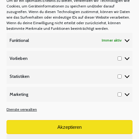
Um dir ein optimales Erlebnis zu bieten, verwenden wir Technologien wie
Cookies, um Geräteinformationen zu speichern und/oder darauf
zuzugreifen. Wenn du diesen Technologien zustimmst, können wir Daten
wie das Surfverhalten oder eindeutige IDs auf dieser Website verarbeiten.
Wenn du deine Einwilligung nicht erteilst oder zurückziehst, können
bestimmte Merkmale und Funktionen beeinträchtigt werden.
Lehrerräteschulung – Basisschulung im
Funktional
Immer aktiv
Reg.-Bez. Düsseldorf am 09.09.2025
Vorlieben
FORTBILDUNG
LEHRERRÄTESCHULUNGEN
,
Vorlieb
Von
Manfred Berretz
27. August 2025
Statistiken
Statisti
Einladung zur Lehrerräteschulung – Basisschulung –
Marketing
in Nettetal am Dienstag, 9. September 2025 von
Marketi
9:30 Uhr bis 16 Uhr Referent: Peter Botschen,
Dienste verwalten
Mitglied im Bezirkspersonalrat Düsseldorf In der
Basisschulung erhalten neu gewählte und auch
Akzeptieren
bereits im Amt befindliche Lehrerratsmitglieder