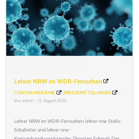
Infektionsrisiko aussetzen. Das muss…
Lehrer NRW im WDR-Fernsehen
CORONA PANDEMIE
PRESSEMITTEILUNGEN
,
Von
admin
12. August 2020
Lehrer NRW im WDR-Fernsehen lehrer nrw Stellv.
Schulleiter und lehrer nrw-
Kreisverbandsvorsitzender Thorsten Schmalt Der