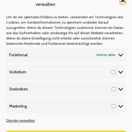
verwalten
Um dir ein optimales Erlebnis zu bieten, verwenden wir Technologien wie
Cookies, um Geräteinformationen zu speichern und/oder darauf
zuzugreifen. Wenn du diesen Technologien zustimmst, können wir Daten
wie das Surfverhalten oder eindeutige IDs auf dieser Website verarbeiten.
Wenn du deine Einwilligung nicht erteilst oder zurückziehst, können
bestimmte Merkmale und Funktionen beeinträchtigt werden.
Broschüre „Praxisratgeber für
Funktional
Immer aktiv
Lehrerräte“
Vorlieben
BROSCHÜREN
PRESSEMITTEILUNGEN
,
Vorlieb
Von
admin
1. August 2020
Statistiken
Statisti
Broschüre „Praxisratgeber für Lehrerräte“ liegt
Marketing
überarbeitet vor lehrer nrw Unser häufig
Marketi
nachgefragter Praxisratgeber für Lehrerräte liegt
Dienste verwalten
nun in aktueller Fassung wieder vor. Als Mitglied