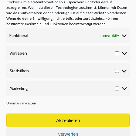
Cookies, um Geräteinformationen zu speichern und/oder darauf
Angriff auf das gegliederte
zuzugreifen. Wenn du diesen Technologien zustimmst, können wir Daten
wie das Surfverhalten oder eindeutige IDs auf dieser Website verarbeiten.
Schulsystem
Wenn du deine Einwilligung nicht erteilst oder zurückziehst, können
bestimmte Merkmale und Funktionen beeinträchtigt werden.
PRESSEMITTEILUNGEN
Von
Manfred Berretz
Funktional
Immer aktiv
7. Mai 2025
Vorlieben
Pressemitteilung Gemeinsame Pressemitteilung
Vorlieb
von lehrer nrw und Philologenverband NRW zum 17.
Statistiken
Schulrechtsänderungsgesetz Düsseldorf, 7. Mai
Statisti
2025. Mit großer Sorge blicken lehrer nrw und der
Marketing
Philologenverband NRW auf den heutigen
Marketi
Beschluss des Schulausschusses im nordrhein-
Dienste verwalten
westfälischen Landtag zum 17.
Schulrechtsänderungsgesetz. Die geplante
Akzeptieren
Institutionalisierung der Realschulen mit
Hauptschulbildungsgang würde eine vor zehn
verwerfen