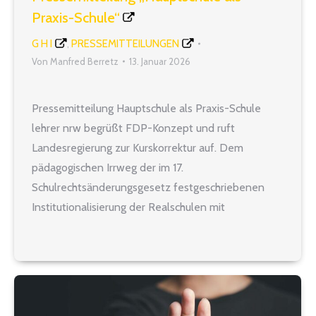
Praxis-Schule“
G H I
PRESSEMITTEILUNGEN
,
Von
Manfred Berretz
13. Januar 2026
Pressemitteilung Hauptschule als Praxis-Schule
lehrer nrw begrüßt FDP-Konzept und ruft
Landesregierung zur Kurskorrektur auf. Dem
pädagogischen Irrweg der im 17.
Schulrechtsänderungsgesetz festgeschriebenen
Institutionalisierung der Realschulen mit
Hauptschulbildungsgang setzt die FDP-
Landtagsfraktion nun eine sinnvolle Alternative
entgegen. Demnach sollen die Hauptschulen als
eigenständige Schulform mit attraktivem Profil und
klarer Perspektive gestärkt werden. Kern des FDP-