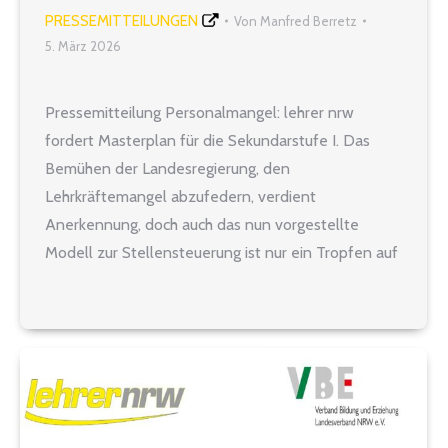
PRESSEMITTEILUNGEN
Von
Manfred Berretz
5. März 2026
Pressemitteilung Personalmangel: lehrer nrw
fordert Masterplan für die Sekundarstufe I. Das
Bemühen der Landesregierung, den
Lehrkräftemangel abzufedern, verdient
Anerkennung, doch auch das nun vorgestellte
Modell zur Stellensteuerung ist nur ein Tropfen auf
dem heißen Stein. Tatsächlich wird sich die
Personalnot insbesondere an den Haupt- und
Realschulen im kommenden Schuljahr noch
erheblich verschärfen. Denn dann werden…