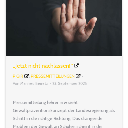
Konzepts ist es,…
„Jetzt nicht nachlassen!“
P Q R
PRESSEMITTEILUNGEN
,
Von
Manfred Berretz
23. September 2025
Pressemitteilung lehrer nrw sieht
Gewaltpräventionskonzept der Landesregierung als
Schritt in die richtige Richtung. Das drängende
Problem der Gewalt an Schulen scheint in der