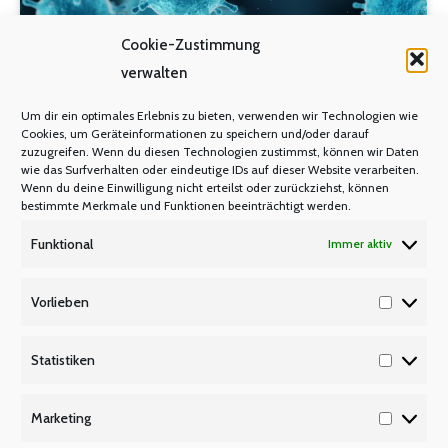
Cookie-Zustimmung
verwalten
Um dir ein optimales Erlebnis zu bieten, verwenden wir Technologien wie
Cookies, um Geräteinformationen zu speichern und/oder darauf
Schuljahr darf nicht im Chaos enden
zuzugreifen. Wenn du diesen Technologien zustimmst, können wir Daten
wie das Surfverhalten oder eindeutige IDs auf dieser Website verarbeiten.
Wenn du deine Einwilligung nicht erteilst oder zurückziehst, können
CORONA PANDEMIE
PRESSEMITTEILUNGEN
,
bestimmte Merkmale und Funktionen beeinträchtigt werden.
Von
admin
17. Dezember 2020
Funktional
Immer aktiv
Schuljahr darf nicht im Chaos enden
Vorlieben
Landesregierung muss Konzept für den Neustart
Vorlieb
am 11. Januar vorlegen. Vor dem Ende des Corona-
Statistiken
Schuljahres 2020 ist es Zeit, den enormen Einsatz
Statisti
der Lehrkräfte zu würdigen, die das Bildungssystem
Marketing
in den letzten Monaten unter schwierigsten
Marketi