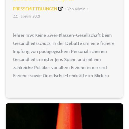
PRESSEMITTEILUNGEN
Von
admin
22. Februar 2021
lehrer nrw: Keine Zwei-Klassen-Gesellschaft beim
Gesundheitsschutz. In der Debatte um eine frühere
Impfung von pädagogischem Personal scheinen
Gesundheitsminister Jens Spahn und mit ihm
zahlreiche Politiker vor allem Erzieherinnen und
Erzieher sowie Grundschul-Lehrkräfte im Blick zu
haben. „Das ist gut und richtig“, betont Sven
Christoffer, Vorsitzender von lehrer nrw. „In
Ergänzung dazu fordern wir allerdings, auch…