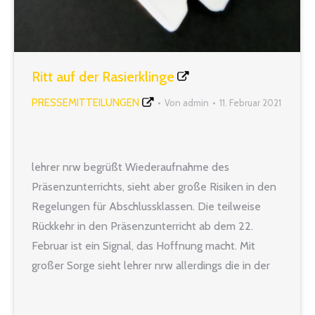
Ritt auf der Rasierklinge
PRESSEMITTEILUNGEN
Von
admin
11. Februar 2021
lehrer nrw begrüßt Wiederaufnahme des
Präsenzunterrichts, sieht aber große Risiken in den
Regelungen für Abschlussklassen. Die teilweise
Rückkehr in den Präsenzunterricht ab dem 22.
Februar ist ein Signal, das Hoffnung macht. Mit
großer Sorge sieht lehrer nrw allerdings die in der
heutigen Schulmail verkündete Regelung, dass die
Wiederaufnahme des Präsenzunterrichts für die