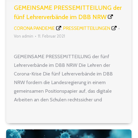
GEMEINSAME PRESSEMITTEILUNG der
fünf Lehrerverbände im DBB NRW
CORONA PANDEMIE
PRESSEMITTEILUNGEN
,
Von
admin
11. Februar 2021
GEMEINSAME PRESSEMITTEILUNG der fünf
Lehrerverbände im DBB NRW Die Lehren der
Corona-Krise Die fünf Lehrerverbände im DBB
NRW fordern die Landesregierung in einem
gemeinsamen Positionspapier auf, das digitale
Arbeiten an den Schulen rechtssicher und
verantwortungsvoll zu gestalten. Die Corona-Krise
hat schonungslos offengelegt, dass das
Schulsystem in Nordrhein-Westfalen die Ansprüche
an die Digitalisierung und an das…