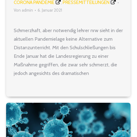
CORONA PANDEMIE
PRESSEMITTEILUNGEN
,
Von
admin
6. Januar 2021
Schmerzhaft, aber notwendig lehrer nrw sieht in der
aktuellen Pandemielage keine Alternative zum
Distanzunterricht. Mit den Schulschließungen bis
Ende Januar hat die Landesregierung zu einer
Maßnahme gegriffen, die zwar sehr schmerzt, die
jedoch angesichts des dramatischen
Infektionsgeschehens nachvollziehbar und
angemessen ist. „Klar ist und bleibt, dass das
Lernen auf Distanz den Präsenzunterricht und das
soziale Miteinander…