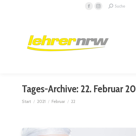
Search:
Suche
Facebook
Instagram
page
page
opens
opens
in
in
new
new
window
window
Tages-Archive:
22. Februar 20
Sie befinden sich hier:
Start
2021
Februar
22