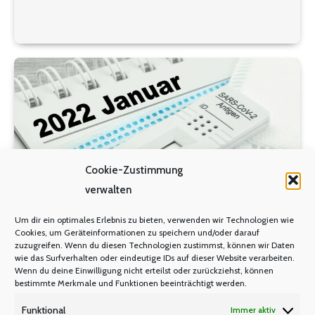
Vorwoche, als die vom NRW-Schulministerium
erhobene Corona-Statistik 4.937 Pandemie-
bedingt fehlende Lehrerinnen und Lehrer auswies,
bedeutet das eine Zunahme von fast 30 Prozent.
Bei den…
Cookie-Zustimmung
verwalten
Um dir ein optimales Erlebnis zu bieten, verwenden wir Technologien wie
Cookies, um Geräteinformationen zu speichern und/oder darauf
zuzugreifen. Wenn du diesen Technologien zustimmst, können wir Daten
wie das Surfverhalten oder eindeutige IDs auf dieser Website verarbeiten.
COVID-19 Testungen in Schulen
Wenn du deine Einwilligung nicht erteilst oder zurückziehst, können
bestimmte Merkmale und Funktionen beeinträchtigt werden.
CORONA PANDEMIE
Von
Manfred Berretz
Funktional
Immer aktiv
15. Januar 2022