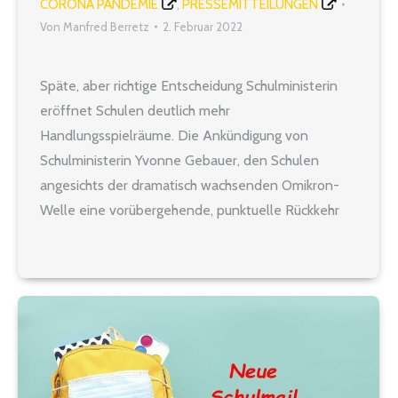
CORONA PANDEMIE
PRESSEMITTEILUNGEN
,
Von
Manfred Berretz
2. Februar 2022
Späte, aber richtige Entscheidung Schulministerin
eröffnet Schulen deutlich mehr
Handlungsspielräume. Die Ankündigung von
Schulministerin Yvonne Gebauer, den Schulen
angesichts der dramatisch wachsenden Omikron-
Welle eine vorübergehende, punktuelle Rückkehr
zum Distanzunterricht zu erlauben, kommt spät,
aber sie ist richtig. Die Schulen können nun je nach
der Situation vor Ort eigenständig entscheiden, ob
sie mit einzelnen Klassen, Lerngruppen,…