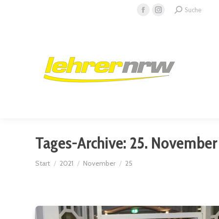
Search:
Suche
Facebook
Instagram
page
page
opens
opens
in
in
new
new
window
window
Tages-Archive:
25. November
Sie befinden sich hier:
Start
2021
November
25