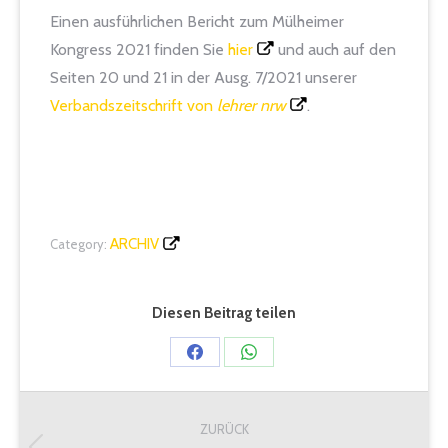
Einen ausführlichen Bericht zum Mülheimer
Kongress 2021 finden Sie
hier
und auch auf den
Seiten 20 und 21 in der Ausg. 7/2021 unserer
Verbandszeitschrift von
lehrer nrw
.
ARCHIV
Category:
Diesen Beitrag teilen
Share
Share
on
on
Kommentarnavigation
Facebook
WhatsApp
ZURÜCK