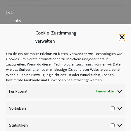
J K L
Links
Cookie-Zustimmung
verwalten
M N O
Um dir ein optimales Erlebnis zu bieten, verwenden wir Technologien wie
Mastercard
Cookies, um Geräteinformationen zu speichern und/oder darauf
zuzugreifen. Wenn du diesen Technologien zustimmst, können wir Daten
Warum Mitglied werden?
wie das Surfverhalten oder eindeutige IDs auf dieser Website verarbeiten.
Mitgliedsbeitrag
Wenn du deine Einwilligung nicht erteilst oder zurückziehst, können
bestimmte Merkmale und Funktionen beeinträchtigt werden.
Mitglied werden
Funktional
Immer aktiv
P Q R
Unsere Partner
Vorlieben
Vorlieb
Publikationen/Plakate
Recht/Besoldung/Versorgung
Statistiken
Statisti