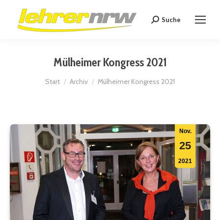
Suche
Search:
Mülheimer Kongress 2021
Sie befinden sich hier:
Start
Archiv
Mülheimer Kongress 2021
Nov.
25
2021