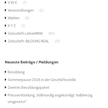
V W X
(7)
Veranstaltungen
(2)
Wahlen
(6)
X Y Z
(1)
Zeitschrift LehrerNRW
(85)
Zeitschrift-BILDUNG REAL
(13)
Neueste Beiträge / Meldungen
Besoldung
Sommerpause 2026 in der Geschäftsstelle
Zweites Besoldungspaket
Pressemitteilung „Vollmundig angekündigt, halbherzig
umgesetzt“