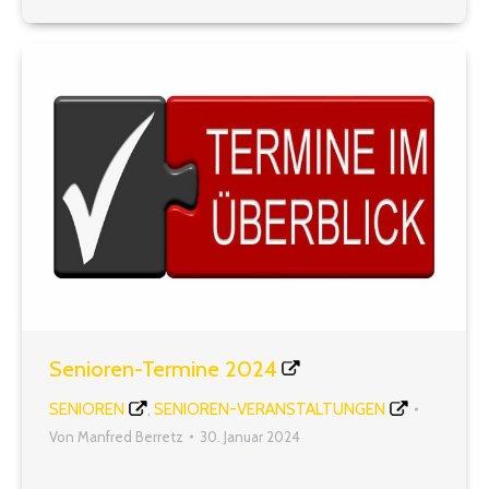
vom Rohblech ausgehend, durch Walzen und
Pressen, Schrauben und Schweißen die Karosserie…
Senioren-Termine 2024
SENIOREN
SENIOREN-VERANSTALTUNGEN
,
Von
Manfred Berretz
30. Januar 2024