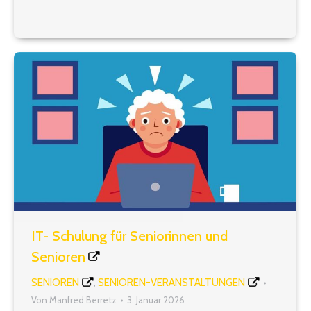
erst im Jahr 1957 dem Gebiet der Bundesrepublik
Deutschland beigetreten, nachdem es…
IT- Schulung für Seniorinnen und
Senioren
SENIOREN
SENIOREN-VERANSTALTUNGEN
,
Von
Manfred Berretz
3. Januar 2026