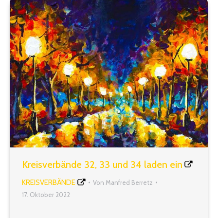
Kreisverbände 32, 33 und 34 laden ein
KREISVERBÄNDE
Von
Manfred Berretz
17. Oktober 2022