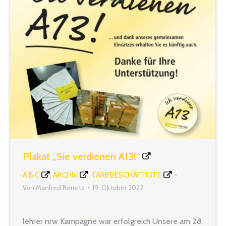
Plakat „Sie verdienen A13!“
A B C
ARCHIV
TARIFBESCHÄFTIGTE
,
,
Von
Manfred Berretz
19. Oktober 2022
lehrer nrw Kampagne war erfolgreich Unsere am 28.