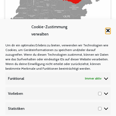
Cookie-Zustimmung
verwalten
Um dir ein optimales Erlebnis zu bieten, verwenden wir Technologien wie
Cookies, um Geräteinformationen zu speichern und/oder darauf
zuzugreifen. Wenn du diesen Technologien zustimmst, können wir Daten
wie das Surfverhalten oder eindeutige IDs auf dieser Website verarbeiten.
Seniorenexkursion nach Soest
Wenn du deine Einwilligung nicht erteilst oder zurückziehst, können
bestimmte Merkmale und Funktionen beeinträchtigt werden.
ARCHIV
Von
Manfred Berretz
15. Oktober 2022
Funktional
Immer aktiv
Vorlieben
lehrer nrw Senioren und Seniorinnen besuchen
Vorlieb
Westfälische Dombauhütte & St. Maria zur Wiese
Statistiken
sowie den Soester Weihnachtsmarkt Am 1.
Statisti