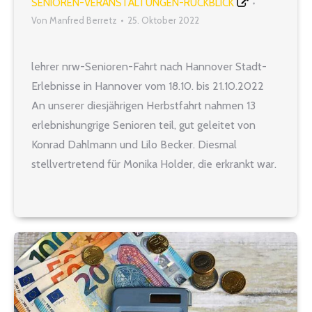
SENIOREN-VERANSTALTUNGEN-RÜCKBLICK
Von
Manfred Berretz
25. Oktober 2022
lehrer nrw-Senioren-Fahrt nach Hannover Stadt-
Erlebnisse in Hannover vom 18.10. bis 21.10.2022
An unserer diesjährigen Herbstfahrt nahmen 13
erlebnishungrige Senioren teil, gut geleitet von
Konrad Dahlmann und Lilo Becker. Diesmal
stellvertretend für Monika Holder, die erkrankt war.
Die Anreise erfolgte individuell nach Hannover.
Treffpunkt war das ausgezeichnete „Hotel Plaza“
am Hauptbahnhof. Von hier aus ging es…