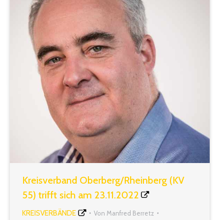
Vorhaben leider…
Kreisverband Oberberg/Rheinberg (KV
55) trifft sich am 23.11.2022
KREISVERBÄNDE
Von
Manfred Berretz