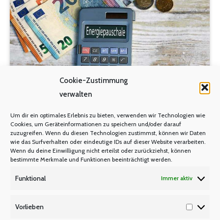
Cookie-Zustimmung
verwalten
Um dir ein optimales Erlebnis zu bieten, verwenden wir Technologien wie
Energiepauschale auch für
Cookies, um Geräteinformationen zu speichern und/oder darauf
Versorgungsempfänger und -
zuzugreifen. Wenn du diesen Technologien zustimmst, können wir Daten
wie das Surfverhalten oder eindeutige IDs auf dieser Website verarbeiten.
empfängerinnen in NRW
Wenn du deine Einwilligung nicht erteilst oder zurückziehst, können
bestimmte Merkmale und Funktionen beeinträchtigt werden.
SENIOREN
Von
Manfred Berretz
21. Oktober 2022
Funktional
Immer aktiv
Vorlieben
300,- EUR Energiepauschale Pensionäre und
Vorlieb