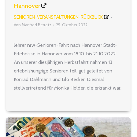
Hannover
SENIOREN-VERANSTALTUNGEN-RÜCKBLICK
Von
Manfred Berretz
25. Oktober 2022
lehrer nrw-Senioren-Fahrt nach Hannover Stadt-
Erlebnisse in Hannover vom 18.10. bis 21.10.2022
An unserer diesjährigen Herbstfahrt nahmen 13
erlebnishungrige Senioren teil, gut geleitet von
Konrad Dahlmann und Lilo Becker. Diesmal
stellvertretend für Monika Holder, die erkrankt war.
Die Anreise erfolgte individuell nach Hannover.
Treffpunkt war das ausgezeichnete „Hotel Plaza“
am Hauptbahnhof. Von hier aus ging es…