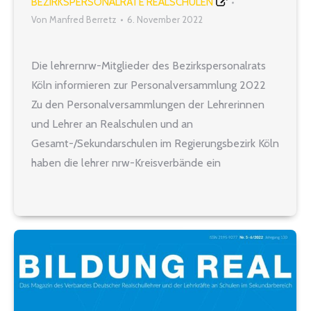
BEZIRKSPERSONALRÄTE REALSCHULEN
Von
Manfred Berretz
6. November 2022
Die lehrernrw-Mitglieder des Bezirkspersonalrats
Köln informieren zur Personalversammlung 2022
Zu den Personalversammlungen der Lehrerinnen
und Lehrer an Realschulen und an
Gesamt-/Sekundarschulen im Regierungsbezirk Köln
haben die lehrer nrw-Kreisverbände ein
Informationsheft mit vielen dienstlich relevanten
Informationen zusammengestellt. Sie können es
durch einen Klick auf den nachfolgenden Link
herunterladen. Zum Informationsheft (PDF-Datei,
ca. 4,2 MB)