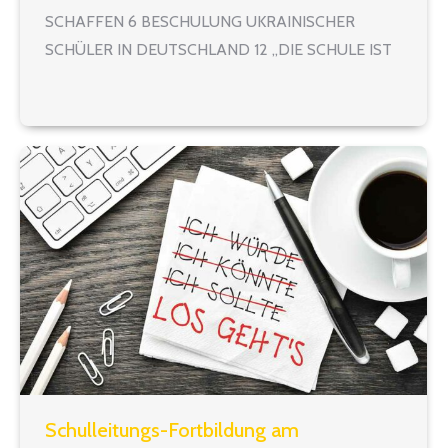
SCHAFFEN 6 BESCHULUNG UKRAINISCHER
SCHÜLER IN DEUTSCHLAND 12 „DIE SCHULE IST
NICHT REPARATURWERKSTATT EINER
KAPUTTEN GESELLSCHAFT“ Jürgen Böhm im ZEIT
ONLINE-Interview über Fachkräftemangel 14
BUNDESVERDIENSTKREUZ FÜR STÄRKUNG DER
BILDUNG Jürgen Böhm erhält das…
Schulleitungs-Fortbildung am