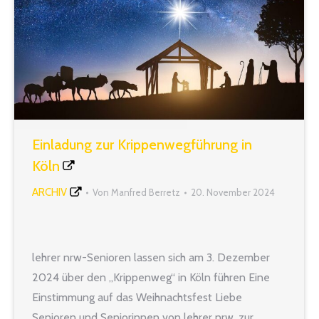
Einladung zur Krippenwegführung in
Köln
ARCHIV
Von
Manfred Berretz
20. November 2024
lehrer nrw-Senioren lassen sich am 3. Dezember
2024 über den „Krippenweg“ in Köln führen Eine
Einstimmung auf das Weihnachtsfest Liebe
Senioren und Seniorinnen von lehrer nrw, zur