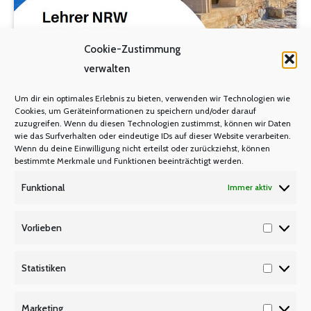
Cookie-Zustimmung
verwalten
Um dir ein optimales Erlebnis zu bieten, verwenden wir Technologien wie
Einladung zur Reise nach Rhodos und
Cookies, um Geräteinformationen zu speichern und/oder darauf
zum Besuch des Landtags in
zuzugreifen. Wenn du diesen Technologien zustimmst, können wir Daten
wie das Surfverhalten oder eindeutige IDs auf dieser Website verarbeiten.
Düsseldorf
Wenn du deine Einwilligung nicht erteilst oder zurückziehst, können
bestimmte Merkmale und Funktionen beeinträchtigt werden.
SENIOREN
Von
Manfred Berretz
Funktional
Immer aktiv
11. November 2024
1 Kommentar
Vorlieben
lehrer nrw-Senioren planen eine Reise nach
Vorlieb
Rhodos vom 15.06. bis 22.06.2025 und den Besuch
Statistiken
des Landtags in Düsseldorf am 19.03.2025 Liebe
Statisti
Seniorinnen und Senioren, für das kommende Jahr
Marketing