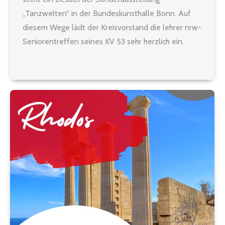
„Tanzwelten“ in der Bundeskunsthalle Bonn. Auf
diesem Wege lädt der Kreisvorstand die lehrer nrw-
Seniorentreffen seines KV 53 sehr herzlich ein.
Geplant ist eine gut einstündige Führung durch die
Sonderausstellung „Tanzwelten“ in der
Bundeskunsthalle. Anschließend sitzen wir
zusammen im…