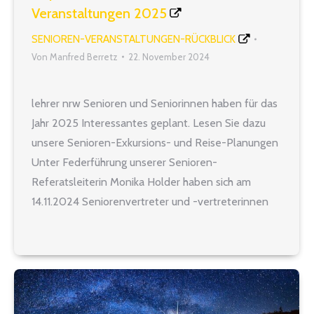
Veranstaltungen 2025
SENIOREN-VERANSTALTUNGEN-RÜCKBLICK
Von
Manfred Berretz
22. November 2024
lehrer nrw Senioren und Seniorinnen haben für das
Jahr 2025 Interessantes geplant. Lesen Sie dazu
unsere Senioren-Exkursions- und Reise-Planungen
Unter Federführung unserer Senioren-
Referatsleiterin Monika Holder haben sich am
14.11.2024 Seniorenvertreter und -vertreterinnen
unseres Verbandes in Düsseldorf getroffen, um das
Seniorenprogramm für das bevorstehende Jahr
2025 zu entwickeln. So ist angedacht, am 19.
Februar in der…