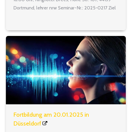
Dortmund, lehrer nrw Seminar-Nr.: 2025-0217 Ziel
dieser Fortbildung ist es, auffälliges
Schülerverhalten zu verstehen und dabei
handlungsfähig zu bleiben. Dabei werden mögliche
Verhaltensursachen aus der…
Fortbildung am 20.01.2025 in
Düsseldorf