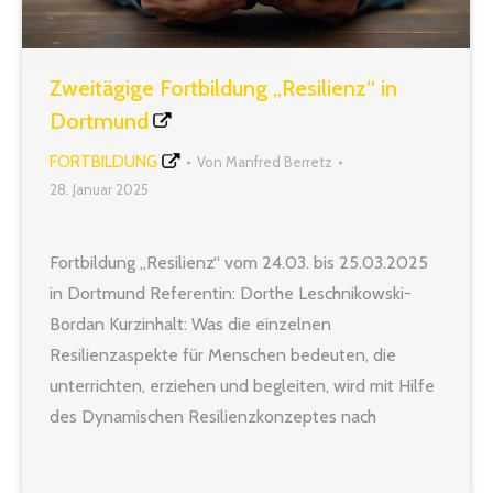
Zweitägige Fortbildung „Resilienz“ in
Dortmund
FORTBILDUNG
Von
Manfred Berretz
28. Januar 2025
Fortbildung „Resilienz“ vom 24.03. bis 25.03.2025
in Dortmund Referentin: Dorthe Leschnikowski-
Bordan Kurzinhalt: Was die einzelnen
Resilienzaspekte für Menschen bedeuten, die
unterrichten, erziehen und begleiten, wird mit Hilfe
des Dynamischen Resilienzkonzeptes nach
Gruhl/Körbächer in diesem Seminar nähergebracht.
Des Weiteren wird seine Wirkung in individuellen