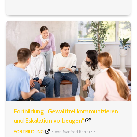
als auch in Bezug auf andere „umfassende“
Fragestellungen gehören mitunter zu den
schwierigsten Aufgaben einer…
Fortbildung „Gewaltfrei kommunizieren
und Eskalation vorbeugen“
FORTBILDUNG
Von
Manfred Berretz