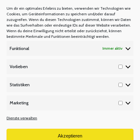
Um dir ein optimales Erlebnis zu bieten, verwenden wir Technologien wie
Cookies, um Geräteinformationen zu speichern und/oder darauf
Senioren-Exkursion zum Besuch des
zuzugreifen. Wenn du diesen Technologien zustimmst, können wir Daten
wie das Surfverhalten oder eindeutige IDs auf dieser Website verarbeiten.
Landtags NRW
Wenn du deine Einwilligung nicht erteilst oder zurückziehst, können
bestimmte Merkmale und Funktionen beeinträchtigt werden.
SENIOREN
Von
Manfred Berretz
18. Januar 2025
Funktional
Immer aktiv
Vorlieben
lehrer nrw Senioren und Seniorinnen besuchen am
Vorlieb
19. März 2025 den Landtags in Düsseldorf und
Statistiken
diskutieren mit Angela Freimuth (MdL). An diesem
Statisti
Tag bekommen wir einen Einblick in den Landtag
Marketing
mit seinen Aufgaben und Abläufen. Für eine
Marketi
einstündige Diskussionsrunde steht uns Frau Angela
Dienste verwalten
Freimuth zur Verfügung. Programm: Treffen um 11
Uhr zu einem Imbiss (2.…
Akzeptieren