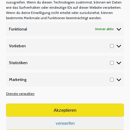
zuzugreifen. Wenn du diesen Technologien zustimmst, können wir Daten
wie das Surfverhalten oder eindeutige IDs auf dieser Website verarbeiten.
Wenn du deine Einwilligung nicht erteilst oder zurückziehst, können
bestimmte Merkmale und Funktionen beeinträchtigt werden.
Funktional
Immer aktiv
Aktivrente
Vorlieben
RECHT/BESOLDUNG/VERSORGUNG
Vorlieb
Von
Manfred Berretz
13. Februar 2026
Statistiken
Statisti
Aktivrente und Einbeziehung von Beamten Neues
Marketing
Recht seit dem 1. Januar 2026 Seit dem 1. Januar
Marketi
2026 gilt die gesetzliche Regelung der
Dienste verwalten
sogenannten Aktivrente, die einen steuerfreien
Hinzuverdienst bei einer Erwerbstätigkeit im Alter
Akzeptieren
in Höhe von monatlich 2.000 Euro ermöglicht (§ 3
Nr. 21 EStG). In diesem Informationsschreiben des
verwerfen
„dbb beamtenbund und tarifunion“ werden die…