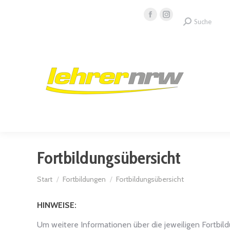
Facebook
Instagram
Search:
Suche
page
page
opens
opens
in
in
new
new
window
window
Fortbildungsübersicht
Sie befinden sich hier:
Start
Fortbildungen
Fortbildungsübersicht
HINWEISE:
Um weitere Informationen über die jeweiligen Fortbild