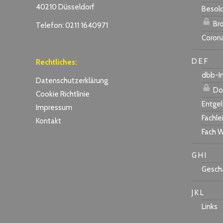
40210 Düsseldorf
Besol
Bro
Telefon: 0211 1640971
Coron
D E F
Rechtliches:
dbb-I
Datenschutzerklärung
Do
Cookie Richtlinie
Entgel
Impressum
Fachle
Kontakt
Fach W
G H I
Geschä
J K L
Links