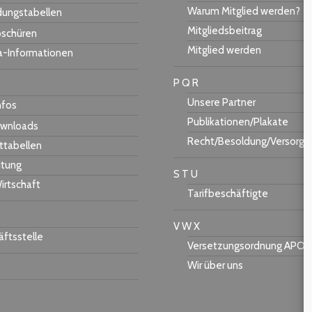
Warum Mitglied werden?
dungstabellen
Mitgliedsbeitrag
schüren
Mitglied werden
a-Informationen
P Q R
Unsere Partner
nfos
Publikationen/Plakate
wnloads
Recht/Besoldung/Versorgu
ttabellen
itung
S T U
irtschaft
Tarifbeschäftigte
V W X
ftsstelle
Versetzungsordnung APO-
Wir über uns