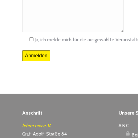
Ja, ich melde mich für die ausgewählte Veranstal
Anmelden
Anschrift
Unsere S
lehrer nrw e. V.
A B C
Graf-Adolf-Straße 84
Bei