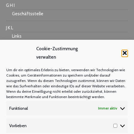
G H I
Geschäftsstelle
J K L
Links
Cookie-Zustimmung
verwalten
M N O
Um dir ein optimales Erlebnis zu bieten, verwenden wir Technologien wie
Mastercard
Cookies, um Geräteinformationen zu speichern und/oder darauf
zuzugreifen. Wenn du diesen Technologien zustimmst, können wir Daten
Warum Mitglied werden?
wie das Surfverhalten oder eindeutige IDs auf dieser Website verarbeiten.
Mitgliedsbeitrag
Wenn du deine Einwilligung nicht erteilst oder zurückziehst, können
bestimmte Merkmale und Funktionen beeinträchtigt werden.
Mitglied werden
Funktional
Immer aktiv
P Q R
Unsere Partner
Vorlieben
Vorlieb
Publikationen/Plakate