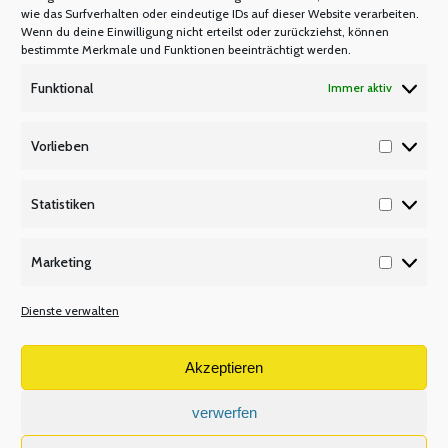
wie das Surfverhalten oder eindeutige IDs auf dieser Website verarbeiten.
Wenn du deine Einwilligung nicht erteilst oder zurückziehst, können
bestimmte Merkmale und Funktionen beeinträchtigt werden.
Das Problem nicht bei der Wurzel
Funktional
Immer aktiv
gepackt
Vorlieben
PRESSEMITTEILUNGEN
,
Vorlieb
RECHT/BESOLDUNG/VERSORGUNG
Von
admin
21. November 2019
Statistiken
Statisti
Das Problem nicht bei der Wurzel gepackt lehrer
Marketing
nrw sieht 350-Euro-Zulage für Neueinstellungen
Marketi
kritisch. Das heute von Schulministerin Yvonne
Dienste verwalten
Gebauer vorgestellte Maßnahmenpaket zur
Lehrergewinnung zeigt: Die Landesregierung hat
Akzeptieren
erkannt, dass sie Geld in die Hand nehmen muss,
um den Lehrerberuf attraktiver zu machen. 17
verwerfen
Millionen Euro stellt sie bis 2022 zur Verfügung, um