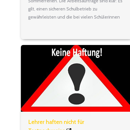
Sommerferien. Die Arbeitsaufträge sind klar: Es
gilt, einen sicheren Schulbetrieb zu
gewährleisten und die bei vielen Schülerinnen
und Schülern aufgelaufenen Lernrückstände
aufzuarbeiten. „Klar muss sein: Die Schule ist der
richtige Ort, um die kognitive, emotionale und
soziale Entwicklung der Schülerinnen…
Lehrer haften nicht für