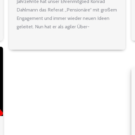
Jahrzehnte hat unser Ehrenmitglied Konrad
Dahlmann das Referat „Pensionäre“ mit großem
Engagement und immer wieder neuen Ideen
geleitet. Nun hat er als agiler Über-
Achtzigjähriger die Leitung dieses Referats, das
auf seine Anregung hin umbenannt worden ist in
Referat für Seniorinnen und Senioren an unsere
Kollegin Monika…