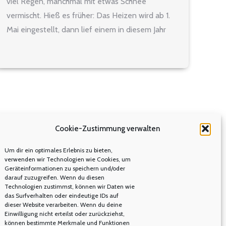
viel Regen, manchmal mit etwas Schnee
vermischt. Hieß es früher: Das Heizen wird ab 1.
Mai eingestellt, dann lief einem in diesem Jahr
allein bei dem Gedanken daran schon ein „kalter
Schauer über den…
Cookie-Zustimmung verwalten
Um dir ein optimales Erlebnis zu bieten,
verwenden wir Technologien wie Cookies, um
Geräteinformationen zu speichern und/oder
darauf zuzugreifen. Wenn du diesen
Technologien zustimmst, können wir Daten wie
das Surfverhalten oder eindeutige IDs auf
dieser Website verarbeiten. Wenn du deine
Einwilligung nicht erteilst oder zurückziehst,
können bestimmte Merkmale und Funktionen