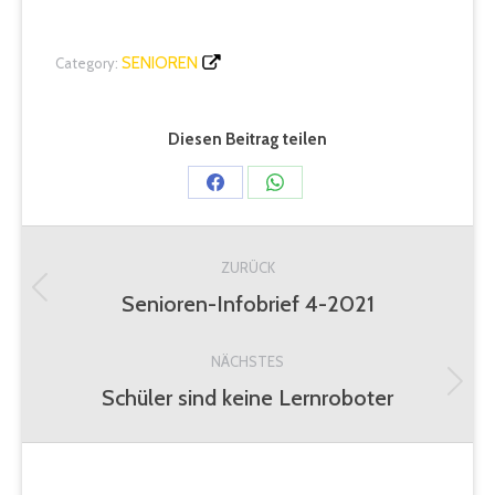
SENIOREN
Category:
Diesen Beitrag teilen
Share
Share
on
on
Kommentarnavigation
Facebook
WhatsApp
ZURÜCK
Senioren-Infobrief 4-2021
Vorheriger
Beitrag:
NÄCHSTES
Schüler sind keine Lernroboter
Nächster
Beitrag: