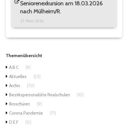
Seniorenexkursion am 18.03.2026
nach Mülheim/R.
27. März 2026
Themenübersicht
A B C
(9)
Aktuelles
(23)
Archiv
(70)
Bezirkspersonalräte Realschulen
(10)
Broschüren
(9)
Corona Pandemie
(71)
D E F
(12)