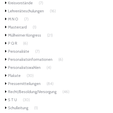
Kreisvorstände
(7)
Lehrerräteschulungen
(16)
M N O
(7)
Mastercard
(1)
Mülheimer Kongress
(21)
P Q R
(6)
Personalräte
(7)
Personalratsinformationen
(6)
Personalratswahlen
(4)
Plakate
(30)
Pressemitteilungen
(84)
Recht/Besoldung/Versorgung
(46)
S T U
(30)
Schulleitung
(1)