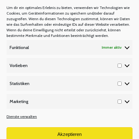
M N O
Um dir ein optimales Erlebnis zu bieten, verwenden wir Technologien wie
Mastercard
Cookies, um Geräteinformationen zu speichern und/oder darauf
zuzugreifen. Wenn du diesen Technologien zustimmst, können wir Daten
Warum Mitglied werden?
wie das Surfverhalten oder eindeutige IDs auf dieser Website verarbeiten.
Mitgliedsbeitrag
Wenn du deine Einwilligung nicht erteilst oder zurückziehst, können
bestimmte Merkmale und Funktionen beeinträchtigt werden.
Mitglied werden
Funktional
Immer aktiv
P Q R
Unsere Partner
Vorlieben
Vorlieb
Publikationen/Plakate
Recht/Besoldung/Versorgung
Statistiken
Statisti
S T U
Marketing
Tarifbeschäftigte
Marketi
V W X
Dienste verwalten
Versetzungsordnung APO-SI
Wir über uns
Akzeptieren