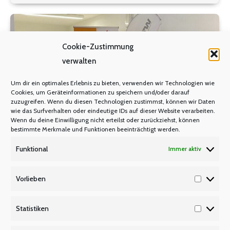
deutscher Länder (TdL) fortgesetzt. An beiden
Verhandlungstagen haben zahlreiche…
Cookie-Zustimmung
verwalten
Um dir ein optimales Erlebnis zu bieten, verwenden wir Technologien wie
Cookies, um Geräteinformationen zu speichern und/oder darauf
zuzugreifen. Wenn du diesen Technologien zustimmst, können wir Daten
wie das Surfverhalten oder eindeutige IDs auf dieser Website verarbeiten.
Wenn du deine Einwilligung nicht erteilst oder zurückziehst, können
bestimmte Merkmale und Funktionen beeinträchtigt werden.
Funktional
Immer aktiv
Willkommen an Bord!
Vorlieben
ARCHIV
JUNGE LEHRER
,
Von
Manfred Berretz
Vorlieb
2. November 2021
Statistiken
Statisti
Zum Start in den Vorbereitungsdienst Einen guten