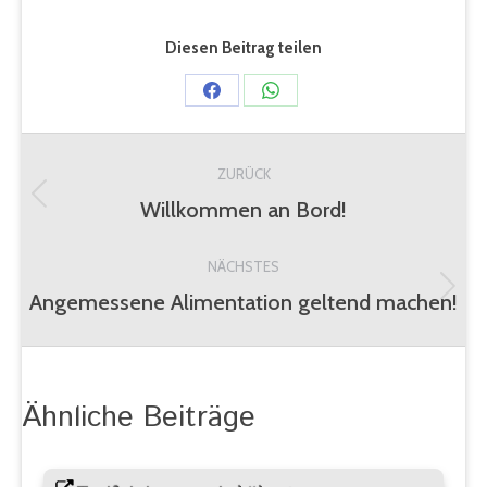
Diesen Beitrag teilen
Share
Share
on
on
Kommentarnavigation
Facebook
WhatsApp
ZURÜCK
Willkommen an Bord!
Vorheriger
Beitrag:
NÄCHSTES
Angemessene Alimentation geltend machen!
Nächster
Beitrag:
Ähnliche Beiträge