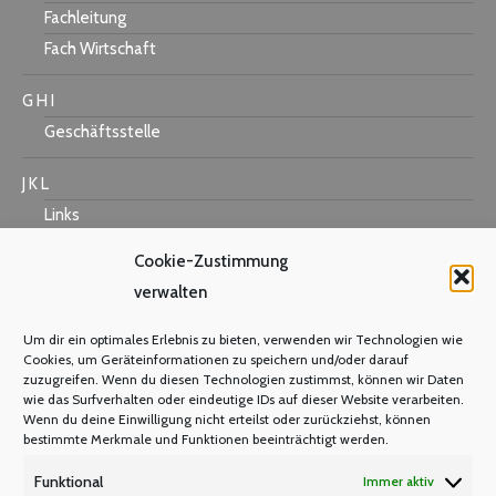
Fachleitung
Fach Wirtschaft
G H I
Geschäftsstelle
J K L
Links
Cookie-Zustimmung
verwalten
M N O
Um dir ein optimales Erlebnis zu bieten, verwenden wir Technologien wie
Mastercard
Cookies, um Geräteinformationen zu speichern und/oder darauf
zuzugreifen. Wenn du diesen Technologien zustimmst, können wir Daten
Warum Mitglied werden?
wie das Surfverhalten oder eindeutige IDs auf dieser Website verarbeiten.
Mitgliedsbeitrag
Wenn du deine Einwilligung nicht erteilst oder zurückziehst, können
bestimmte Merkmale und Funktionen beeinträchtigt werden.
Mitglied werden
Funktional
Immer aktiv