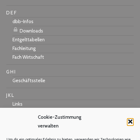
D E F
dbb-Infos
Downloads
Entgelttabellen
Fachleitung
Fach Wirtschaft
G H I
Geschäftsstelle
J K L
Links
Cookie-Zustimmung
verwalten
M N O
Um dir ein optimales Erlebnis zu bieten, verwenden wir Technologien wie