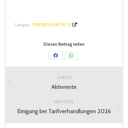
TARIFBESCHÄFTIGTE
Category:
Diesen Beitrag teilen
Share
Share
on
on
Kommentarnavigation
Facebook
WhatsApp
ZURÜCK
Aktivrente
Vorheriger
Beitrag:
NÄCHSTES
Einigung bei Tarifverhandlungen 2026
Nächster
Beitrag: