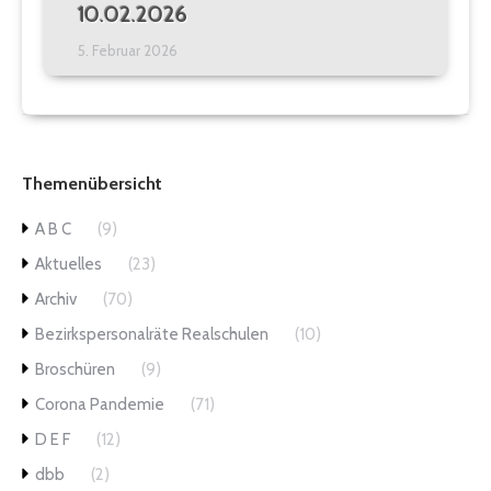
10.02.2026
5. Februar 2026
Themenübersicht
A B C
(9)
Aktuelles
(23)
Archiv
(70)
Bezirkspersonalräte Realschulen
(10)
Broschüren
(9)
Corona Pandemie
(71)
D E F
(12)
dbb
(2)