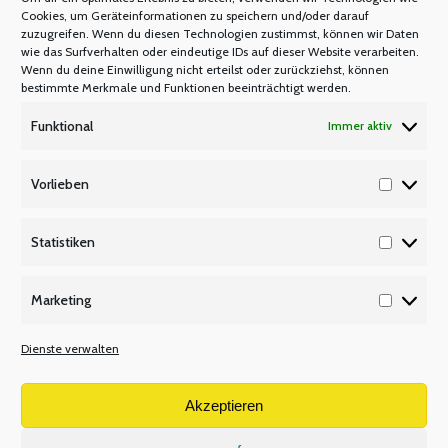
Mastercard
Cookies, um Geräteinformationen zu speichern und/oder darauf
zuzugreifen. Wenn du diesen Technologien zustimmst, können wir Daten
Warum Mitglied werden?
wie das Surfverhalten oder eindeutige IDs auf dieser Website verarbeiten.
Mitgliedsbeitrag
Wenn du deine Einwilligung nicht erteilst oder zurückziehst, können
bestimmte Merkmale und Funktionen beeinträchtigt werden.
Mitglied werden
Funktional
Immer aktiv
P Q R
Unsere Partner
Vorlieben
Vorlieb
Publikationen/Plakate
Recht/Besoldung/Versorgung
Statistiken
Statisti
S T U
Marketing
Tarifbeschäftigte
Marketi
V W X
Dienste verwalten
Versetzungsordnung APO-SI
Wir über uns
Akzeptieren