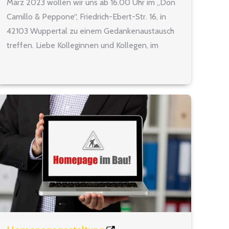
März 2023 wollen wir uns ab 16.00 Uhr im „Don
Camillo & Peppone“, Friedrich-Ebert-Str. 16, in
42103 Wuppertal zu einem Gedankenaustausch
treffen. Liebe Kolleginnen und Kollegen, im
Namen des Kreisvorstands lade ich hiermit
herzlich zu unserem ersten Treffen in…