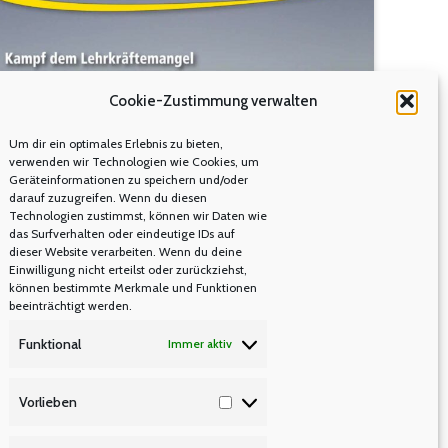
Cookie-Zustimmung verwalten
Um dir ein optimales Erlebnis zu bieten,
verwenden wir Technologien wie Cookies, um
Geräteinformationen zu speichern und/oder
Verbandszeitschrift 1-2023
darauf zuzugreifen. Wenn du diesen
Technologien zustimmst, können wir Daten wie
ZEITSCHRIFT LEHRERNRW
das Surfverhalten oder eindeutige IDs auf
Von
Manfred Berretz
13. Februar 2023
dieser Website verarbeiten. Wenn du deine
Einwilligung nicht erteilst oder zurückziehst,
können bestimmte Merkmale und Funktionen
beeinträchtigt werden.
lehrer nrw Verbandszeitschrift Nr. 1-2023 ist
soeben erschienen. UNTER DER LUPE Sven
Funktional
Immer aktiv
Christoffer: Salto mortale 3 BRENNPUNKT Sarah
Wanders: Die Gewaltspirale stoppen! 6 JUNGE
Vorlieben
Vorlieben
LEHRER NRW Marcel Werner: Gut vorbereitet in