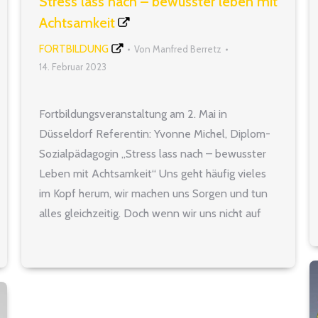
Stress lass nach – bewusster leben mit
Achtsamkeit
FORTBILDUNG
Von
Manfred Berretz
14. Februar 2023
Fortbildungsveranstaltung am 2. Mai in
Düsseldorf Referentin: Yvonne Michel, Diplom-
Sozialpädagogin „Stress lass nach – bewusster
Leben mit Achtsamkeit“ Uns geht häufig vieles
im Kopf herum, wir machen uns Sorgen und tun
alles gleichzeitig. Doch wenn wir uns nicht auf
das Hier und Jetzt einlassen und konzentrieren
können, dann geraten wir unter Druck. Was uns
helfen…