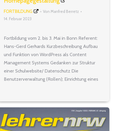
Homepagegestaltung
FORTBILDUNG
Von
Manfred Berretz
14. Februar 2023
Fortbildung vom 2. bis 3. Mai in Bonn Referent:
Hans-Gerd Gerhards Kurzbeschreibung Aufbau
und Funktion von WordPress als Content
Management Systems Gedanken zur Struktur
einer Schulwebsite/ Datenschutz Die
Benutzerverwaltung (Rollen); Einrichtung eines
Themes; Arbeiten mit dem Block-Editor
Hilfreiche und/oder notwendige Plugins und
Tools; Empfehlungen als Grundausstattung für
eine Website Die Fortbildungsveranstaltung
findet statt von Dienstag,…