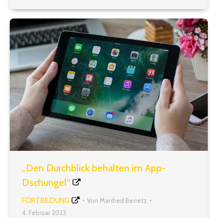
dieser Veranstaltung werden grundlegende
Kompetenzen im Umgang…
„Den Durchblick behalten im App-
Dschungel“
FORTBILDUNG
Von
Manfred Berretz
4. Februar 2023