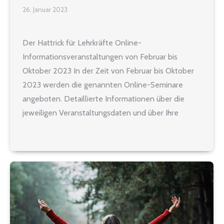
26. Januar 2023
Der Hattrick für Lehrkräfte Online-
Informationsveranstaltungen von Februar bis
Oktober 2023 In der Zeit von Februar bis Oktober
2023 werden die genannten Online-Seminare
angeboten. Detaillierte Informationen über die
jeweiligen Veranstaltungsdaten und über Ihre
Anmeldemöglichkeit finden Sie auf der Seite
unseres Partners Swiss Life Select hier:
https://bit.ly/3IWzi8E Seminarthemen: Profitable
Geldanlage in unsicheren Zeiten Wissen wie
Rendite entsteht!…