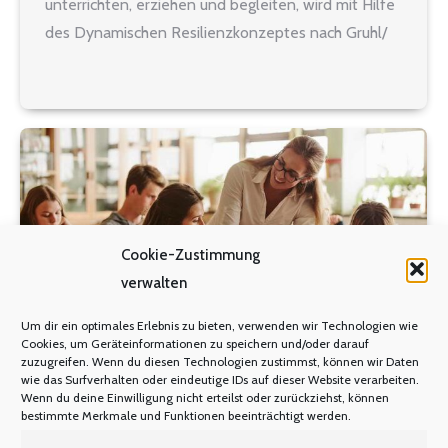
unterrichten, erziehen und begleiten, wird mit Hilfe
des Dynamischen Resilienzkonzeptes nach Gruhl/
Körbächer in diesem Seminar nähergebracht. Des
Weiteren wird seine Wirkung in individuellen
Alltags- und Schulsituationen erörtert. Referentin:
Dorthe Leschnikowski-Bordan Termin: Montag, 24.
April,…
Cookie-Zustimmung
verwalten
Um dir ein optimales Erlebnis zu bieten, verwenden wir Technologien wie
Cookies, um Geräteinformationen zu speichern und/oder darauf
zuzugreifen. Wenn du diesen Technologien zustimmst, können wir Daten
wie das Surfverhalten oder eindeutige IDs auf dieser Website verarbeiten.
Fortbildung am 20.04.2023 in Köln
Wenn du deine Einwilligung nicht erteilst oder zurückziehst, können
bestimmte Merkmale und Funktionen beeinträchtigt werden.
FORTBILDUNG
Von
Manfred Berretz