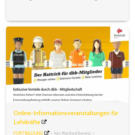
wegen Schwerbehinderung Teildienstfähigkeit
Jahresfreistellung im Blockmodell und Altersteilzeit
Termin: Donnerstag, 23. März 2023 von 15 bis 18
Uhr Ort: 40210 Düsseldorf,…
Online-Informationsveranstaltungen für
Lehrkräfte
FORTBILDUNG
Von
Manfred Berretz