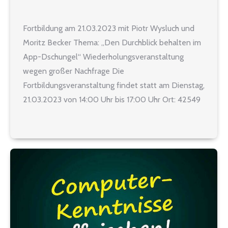
Fortbildung am 21.03.2023 mit Piotr Wysluch und
Moritz Becker Thema: „Den Durchblick behalten im
App-Dschungel“ Wiederholungsveranstaltung
wegen großer Nachfrage Die
Fortbildungsveranstaltung findet statt am Dienstag,
21.03.2023 von 14:00 Uhr bis 17:00 Uhr Ort: 42549
Velbert, Realschule Kastanienallee, Raum 41,
Kastanienallee 32 lehrer nrw Seminar-Nr.: 2023-
0321 Inhalt des Seminars: In dieser Veranstaltung
soll ein Überblick zu…