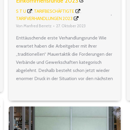
Einkommensrunde 2023
S T U
TARIFBESCHÄFTIGTE
,
,
TARIFVERHANDLUNGEN 2023
Von
Manfred Berretz
27. Oktober 2023
Enttäuschende erste Verhandlungsrunde Wie
erwartet haben die Arbeitgeber mit ihrer
„traditionellen“ Mauertaktik die Forderungen der
Verbände und Gewerkschaften kategorisch
abgelehnt. Deshalb besteht schon jetzt wieder
enormer Druck in der Situation vor den nächsten
Verhandlungen am 2./3. November 2023. Doch
mit fehlendem Gestaltungswillen wird man die
Personalprobleme des öffentlichen Dienstes
nicht lösen können. Für weitere Informationen…