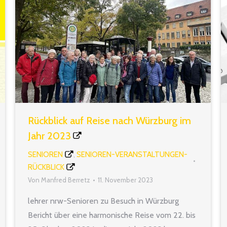
Rückblick auf Reise nach Würzburg im
Jahr 2023
SENIOREN
SENIOREN-VERANSTALTUNGEN-
,
RÜCKBLICK
Von
Manfred Berretz
11. November 2023
lehrer nrw-Senioren zu Besuch in Würzburg
Bericht über eine harmonische Reise vom 22. bis