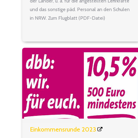
der Länder, u. a. für die angestellten Lehrkräfte
und das sonstige päd. Personal an den Schulen
in NRW. Zum Flugblatt (PDF-Datei)
Einkommensrunde 2023