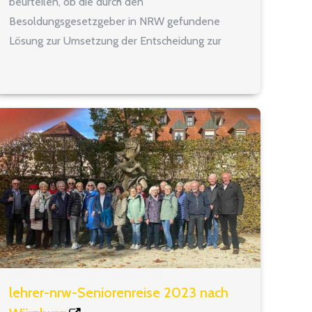
beurteilen, ob die durch den
Besoldungsgesetzgeber in NRW gefundene
Lösung zur Umsetzung der Entscheidung zur
allgemeinen Alimentation aus dem Jahr 2020
nach den Vorgaben des
Bundesverfassungsgerichts nunmehr
verfassungsgemäß ist. Daher kann nicht
ausgeschlossen werden,…
lehrer-nrw-Seniorenreise 2023 nach