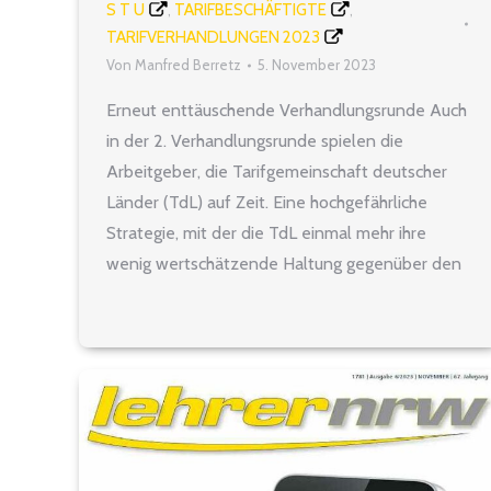
S T U
TARIFBESCHÄFTIGTE
,
,
TARIFVERHANDLUNGEN 2023
Von
Manfred Berretz
5. November 2023
Erneut enttäuschende Verhandlungsrunde Auch
in der 2. Verhandlungsrunde spielen die
Arbeitgeber, die Tarifgemeinschaft deutscher
Länder (TdL) auf Zeit. Eine hochgefährliche
Strategie, mit der die TdL einmal mehr ihre
wenig wertschätzende Haltung gegenüber den
Beschäftigten dokumentiert. Und bei der letzten
Endes auch die Glaubwürdigkeit und damit
einhergehend die dringend notwendige
Personalgewinnung auf dem Spiel stehen. Für…