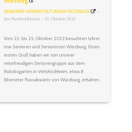
Würzburg
SENIOREN-VERANSTALTUNGEN-RÜCKBLICK
Von
Manfred Berretz
30. Oktober 2023
Vom 22. bis 25. Oktober 2023 besuchten lehrer
nrw Senioren und Seniorinnen Würzburg. Einen
ersten Gruß haben wir von unserer
reisefreudigen Seniorengruppe aus dem
Rokokogarten in Veitshöchheim, etwa 8
Kilometer flussabwärts von Würzburg, erhalten.
Die 23 Reiseteilnehmer und -teilnehmerinnen
besuchten vom 22. bis 25. Oktober 2023 die
Residenzstadt Würzburg. Dort wollten unsere
Pensionäre ein interessantes…