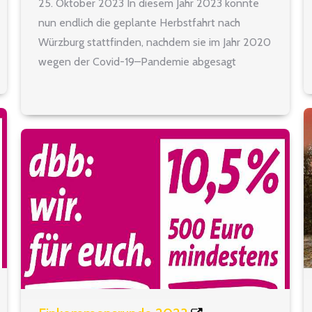
25. Oktober 2023 In diesem Jahr 2023 konnte
nun endlich die geplante Herbstfahrt nach
Würzburg stattfinden, nachdem sie im Jahr 2020
wegen der Covid-19–Pandemie abgesagt
werden musste. 23 Seniorinnen und Senioren
nahmen an der Herbstfahrt vom 22. bis 25.
Oktober 2023…