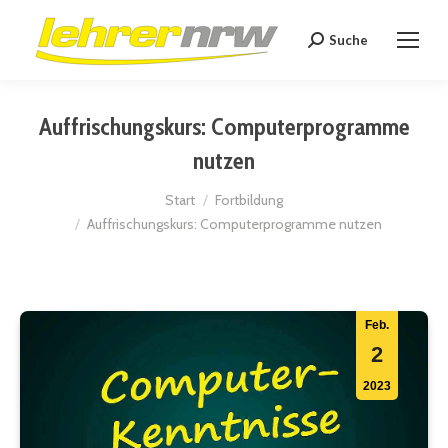
Suche
Search:
Auffrischungskurs: Computerprogramme
nutzen
Sie befinden sich hier:
Start
Fortbildung
Auffrischungskurs: Computerprogramme nutzen
Feb.
2
2023