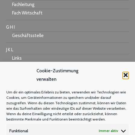
Fachleitung
Fach Wirtschaft
G H I
Geschäftsstelle
J K L
Links
Cookie-Zustimmung
verwalten
M N O
Um dir ein optimales Erlebnis zu bieten, verwenden wir Technologien wie
Mastercard
Cookies, um Geräteinformationen zu speichern und/oder darauf
zuzugreifen. Wenn du diesen Technologien zustimmst, können wir Daten
Warum Mitglied werden?
wie das Surfverhalten oder eindeutige IDs auf dieser Website verarbeiten.
Mitgliedsbeitrag
Wenn du deine Einwilligung nicht erteilst oder zurückziehst, können
bestimmte Merkmale und Funktionen beeinträchtigt werden.
Mitglied werden
Funktional
Immer aktiv