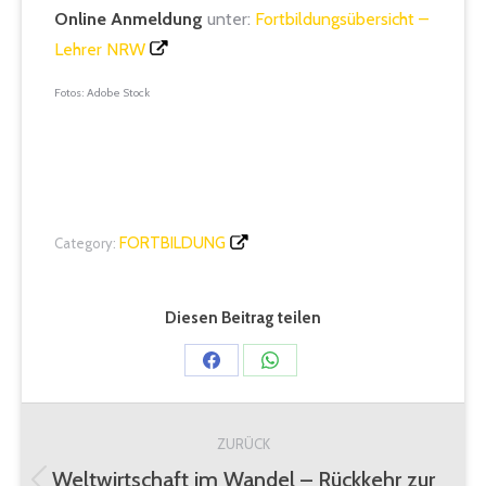
Online Anmeldung
unter:
Fortbildungsübersicht –
Lehrer NRW
Fotos: Adobe Stock
FORTBILDUNG
Category:
Diesen Beitrag teilen
Share
Share
on
on
Kommentarnavigation
Facebook
WhatsApp
ZURÜCK
Weltwirtschaft im Wandel – Rückkehr zur