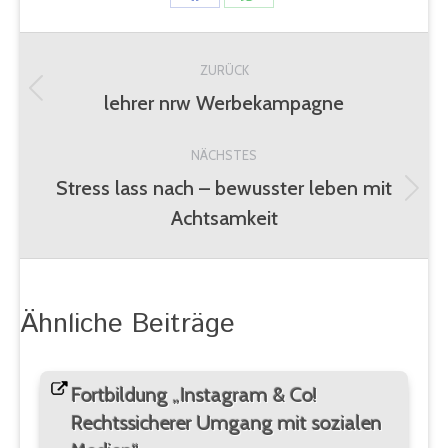
Share
Share
on
on
Kommentarnavigation
Facebook
WhatsApp
ZURÜCK
lehrer nrw Werbekampagne
Vorheriger
Beitrag:
NÄCHSTES
Stress lass nach – bewusster leben mit
Nächster
Achtsamkeit
Beitrag:
Ähnliche Beiträge
Fortbildung „Instagram & Co!
Rechtssicherer Umgang mit sozialen