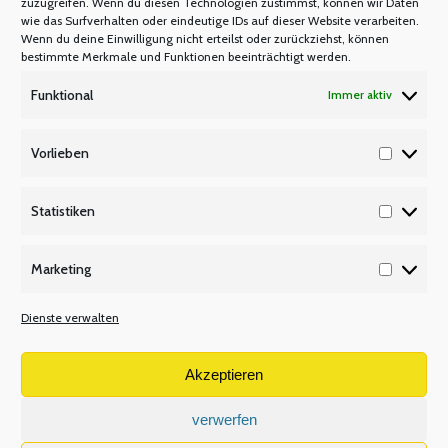
zuzugreifen. Wenn du diesen Technologien zustimmst, können wir Daten
Warum Mitglied werden?
wie das Surfverhalten oder eindeutige IDs auf dieser Website verarbeiten.
Mitgliedsbeitrag
Wenn du deine Einwilligung nicht erteilst oder zurückziehst, können
bestimmte Merkmale und Funktionen beeinträchtigt werden.
Mitglied werden
Funktional
Immer aktiv
P Q R
Unsere Partner
Vorlieben
Vorlieb
Publikationen/Plakate
Recht/Besoldung/Versorgung
Statistiken
Statisti
S T U
Marketing
Tarifbeschäftigte
Marketi
V W X
Dienste verwalten
Versetzungsordnung APO-SI
Wir über uns
Akzeptieren
verwerfen
Volltextsuche