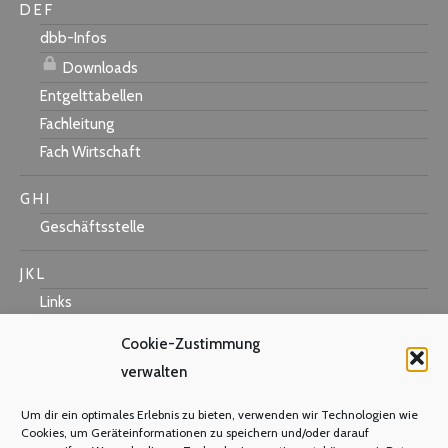
D E F
dbb-Infos
Downloads
Entgelttabellen
Fachleitung
Fach Wirtschaft
G H I
Geschäftsstelle
J K L
Links
Cookie-Zustimmung
verwalten
M N O
Um dir ein optimales Erlebnis zu bieten, verwenden wir Technologien wie
Mastercard
Cookies, um Geräteinformationen zu speichern und/oder darauf