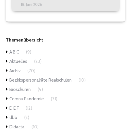
18. Juni 2026
Themenübersicht
A B C
(9)
Aktuelles
(23)
Archiv
(70)
Bezirkspersonalräte Realschulen
(10)
Broschüren
(9)
Corona Pandemie
(71)
D E F
(12)
dbb
(2)
Didacta
(10)