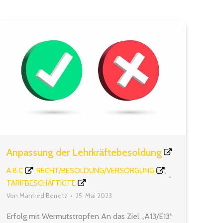
Anpassung der Lehrkräftebesoldung
A B C
RECHT/BESOLDUNG/VERSORGUNG
,
,
TARIFBESCHÄFTIGTE
Von
Manfred Berretz
25. Mai 2023
Erfolg mit Wermutstropfen An das Ziel „A13/E13“