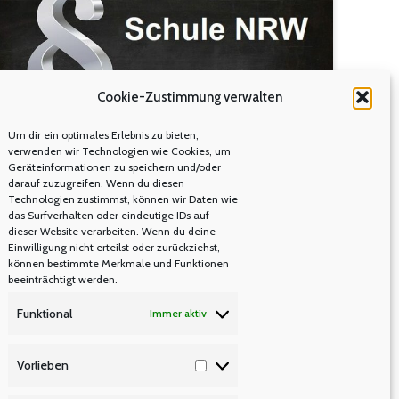
welches Korrekturen…
Cookie-Zustimmung verwalten
Um dir ein optimales Erlebnis zu bieten,
verwenden wir Technologien wie Cookies, um
Geräteinformationen zu speichern und/oder
darauf zuzugreifen. Wenn du diesen
Schule NRW von A bis Z
Technologien zustimmst, können wir Daten wie
das Surfverhalten oder eindeutige IDs auf
RECHT/BESOLDUNG/VERSORGUNG
S T U
,
dieser Website verarbeiten. Wenn du deine
Einwilligung nicht erteilst oder zurückziehst,
Von
Manfred Berretz
29. Mai 2022
können bestimmte Merkmale und Funktionen
beeinträchtigt werden.
Schule NRW von A bis Z lehrer nrw stellt den
Funktional
Immer aktiv
Besucherinnen und Besuchern seiner Homepage
eine Textsammlung rund um das Thema Schule
Vorlieben
Vorlieben
zur Verfügung. Es ist eine Zusammenstellung von