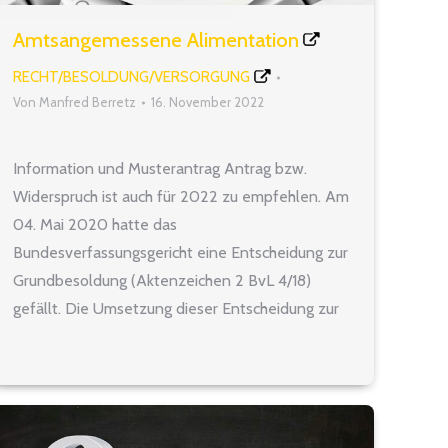
Amtsangemessene Alimentation
RECHT/BESOLDUNG/VERSORGUNG
Von
Manfred Berretz
16. November 2022
Information und Musterantrag Antrag bzw.
Widerspruch ist auch für 2022 zu empfehlen. Am
04. Mai 2020 hatte das
Bundesverfassungsgericht eine Entscheidung zur
Grundbesoldung (Aktenzeichen 2 BvL 4/18)
gefällt. Die Umsetzung dieser Entscheidung zur
„allgemeinen“ Alimentation durch das Land
NRW als Besoldungsgesetzgeber erfolgte in
diesem Jahr. Derzeit ist auch noch ein
Gesetzgebungsverfahren anhängig, durch