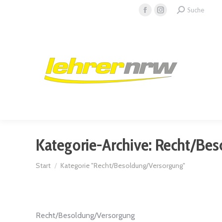
Search:
Suche
Facebook
Instagram
page
page
opens
opens
in
in
new
new
window
window
Kategorie-Archive:
Recht/Bes
Sie befinden sich hier:
Start
Kategorie "Recht/Besoldung/Versorgung"
Recht/Besoldung/Versorgung