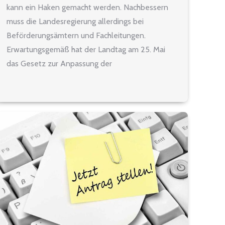
kann ein Haken gemacht werden. Nachbessern
muss die Landesregierung allerdings bei
Beförderungsämtern und Fachleitungen.
Erwartungsgemäß hat der Landtag am 25. Mai
das Gesetz zur Anpassung der
Lehrkräftebesoldung beschlossen. In einem
Stufenplan soll die Eingangsbesoldung für alle
Lehrämter bis 2026 nach A13 überführt werden.
Die schwarz-grüne Landesregierung löst damit…