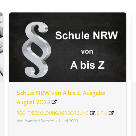
Schule NRW von A bis Z, Ausgabe
August 2023
RECHT/BESOLDUNG/VERSORGUNG
S T U
,
Von
Manfred Berretz
1. Juni 2023