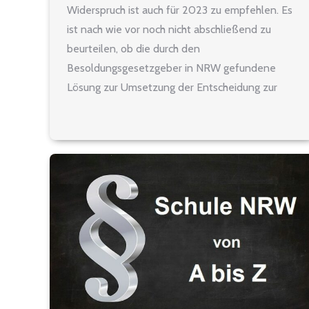
Widerspruch ist auch für 2023 zu empfehlen. Es
ist nach wie vor noch nicht abschließend zu
beurteilen, ob die durch den
Besoldungsgesetzgeber in NRW gefundene
Lösung zur Umsetzung der Entscheidung zur
allgemeinen Alimentation aus dem Jahr 2020
nach den Vorgaben des
Bundesverfassungsgerichts nunmehr
verfassungsgemäß ist. Daher kann nicht
ausgeschlossen werden,…