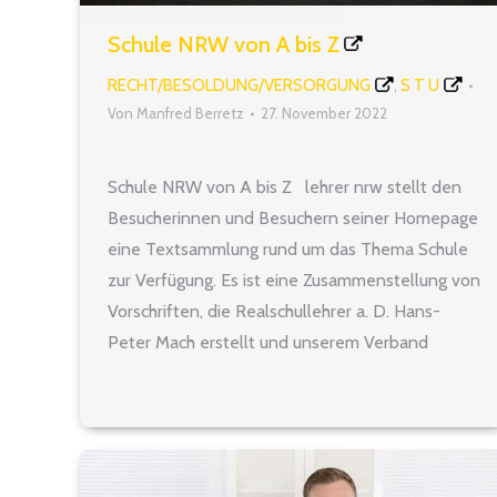
Schule NRW von A bis Z
RECHT/BESOLDUNG/VERSORGUNG
S T U
,
Von
Manfred Berretz
27. November 2022
Schule NRW von A bis Z lehrer nrw stellt den
Besucherinnen und Besuchern seiner Homepage
eine Textsammlung rund um das Thema Schule
zur Verfügung. Es ist eine Zusammenstellung von
Vorschriften, die Realschullehrer a. D. Hans-
Peter Mach erstellt und unserem Verband
freundlicherweise zum Gebrauch und zur
Veröffentlichung überlassen hat. Zur
Übersichtsseite der Ausgabe nach Stand…