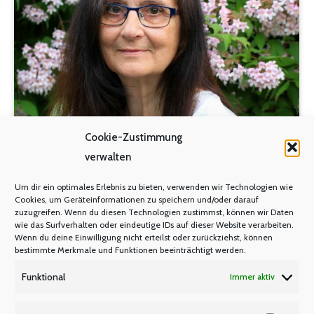
Cookie-Zustimmung
verwalten
Um dir ein optimales Erlebnis zu bieten, verwenden wir Technologien wie
Cookies, um Geräteinformationen zu speichern und/oder darauf
Senioren-Infobrief 6-2021
zuzugreifen. Wenn du diesen Technologien zustimmst, können wir Daten
wie das Surfverhalten oder eindeutige IDs auf dieser Website verarbeiten.
Wenn du deine Einwilligung nicht erteilst oder zurückziehst, können
SENIOREN-INFOBRIEF
Von
Manfred Berretz
bestimmte Merkmale und Funktionen beeinträchtigt werden.
14. September 2021
Funktional
Immer aktiv
Neu im Referat Seniorinnen und Senioren Liebe