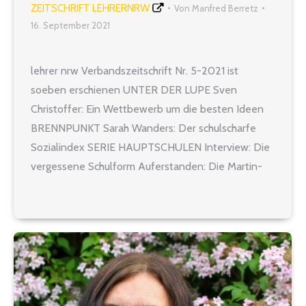
ZEITSCHRIFT LEHRERNRW
Von
Manfred Berretz
16. September 2021
lehrer nrw Verbandszeitschrift Nr. 5-2021 ist
soeben erschienen UNTER DER LUPE Sven
Christoffer: Ein Wettbewerb um die besten Ideen
BRENNPUNKT Sarah Wanders: Der schulscharfe
Sozialindex SERIE HAUPTSCHULEN Interview: Die
vergessene Schulform Auferstanden: Die Martin-
Luther-King-Hauptschule 8 BATTEL HILFT Ein
Konzept muss her! TITEL Schulen im
Ausnahmezustand Die Schulfamilie trägt uns Marcel
Werner: Wie nach einem Krieg…