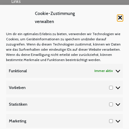
Links
Cookie-Zustimmung
verwalten
M N O
Um dir ein optimales Erlebnis zu bieten, verwenden wir Technologien wie
Mastercard
Cookies, um Geräteinformationen zu speichern und/oder darauf
zuzugreifen. Wenn du diesen Technologien zustimmst, können wir Daten
Warum Mitglied werden?
wie das Surfverhalten oder eindeutige IDs auf dieser Website verarbeiten.
Mitgliedsbeitrag
Wenn du deine Einwilligung nicht erteilst oder zurückziehst, können
bestimmte Merkmale und Funktionen beeinträchtigt werden.
Mitglied werden
Funktional
Immer aktiv
P Q R
Unsere Partner
Vorlieben
Vorlieb
Publikationen/Plakate
Recht/Besoldung/Versorgung
Statistiken
Statisti
S T U
Marketing
Tarifbeschäftigte
Marketi