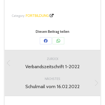
FORTBILDUNG
Category:
Diesen Beitrag teilen
Share
Share
on
on
Kommentarnavigation
Facebook
WhatsApp
ZURÜCK
Verbandszeitschrift 1-2022
Vorheriger
Beitrag:
NÄCHSTES
Schulmail vom 16.02.2022
Nächster
Beitrag: