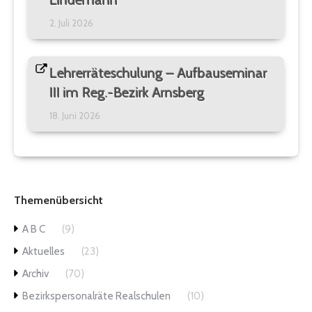
Lindemann
2. Juli 2026
Lehrerräteschulung – Aufbauseminar
III im Reg.-Bezirk Arnsberg
18. Juni 2026
Themenübersicht
A B C
(9)
Aktuelles
(23)
Archiv
(70)
Bezirkspersonalräte Realschulen
(10)