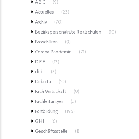
A B C
(9)
Aktuelles
(23)
Archiv
(70)
Bezirkspersonalräte Realschulen
(10)
Broschüren
(9)
Corona Pandemie
(71)
D E F
(12)
dbb
(2)
Didacta
(10)
Fach Wirtschaft
(9)
Fachleitungen
(3)
Fortbildung
(195)
G H I
(6)
Geschäftsstelle
(1)