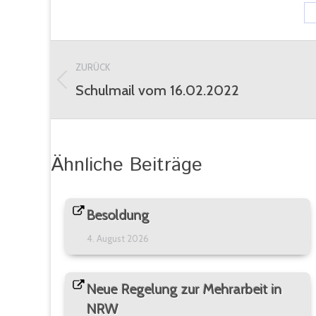
Kommentarnavigation
ZURÜCK
Schulmail vom 16.02.2022
Vorheriger
Beitrag:
Ähnliche Beiträge
Besoldung
4. August 2026
Neue Regelung zur Mehrarbeit in
NRW