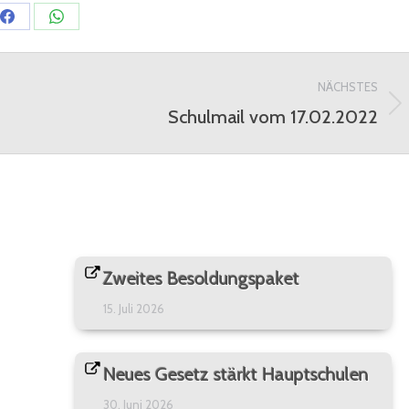
Share
Share
on
on
Facebook
WhatsApp
NÄCHSTES
Schulmail vom 17.02.2022
Nächster
Beitrag:
Zweites Besoldungspaket
15. Juli 2026
Neues Gesetz stärkt Hauptschulen
30. Juni 2026