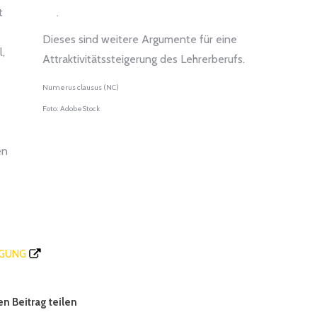
t
.
Dieses sind weitere Argumente für eine
,
Attraktivitätssteigerung des Lehrerberufs.
Numerus clausus (NC)
Foto: AdobeStock
en
RGUNG
n Beitrag teilen