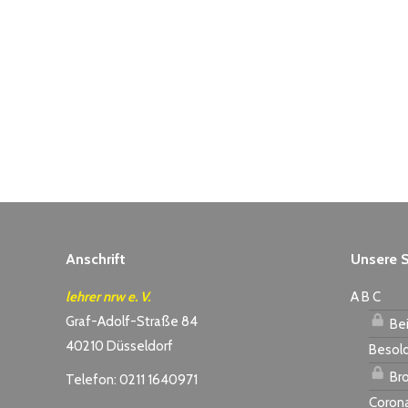
Anschrift
Unsere S
lehrer nrw e. V.
A B C
Graf-Adolf-Straße 84
Bei
40210 Düsseldorf
Besol
Bro
Telefon: 0211 1640971
Coron