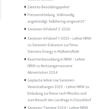
Zweites Besoldungspaket
Pressemitteilung „Vollmundig
angekündigt, halbherzig umgesetzt“
Senioren-Infobrief 2-2026
Senioren-Infobrief 1-2025 - Lehrer NRW
zu
Senioren-Exkursion zur Firma
Siemens Energy in Mülheim/Ruhr
Beamtenbesoldung in NRW - Lehrer
NRW
zu
Amtsangemessene
Alimentation 2024
Geplante lehrer nrw Senioren-
Veranstaltungen 2025 - Lehrer NRW
zu
Einladung zur Reise nach Rhodos und
zum Besuch des Landtags in Düsseldorf
Senioren-Termine 2024 – Lehrer NRW