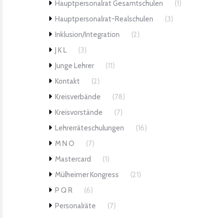
Hauptpersonalrat Gesamtschulen
(1)
Hauptpersonalrat-Realschulen
(3)
Inklusion/Integration
(2)
J K L
(3)
Junge Lehrer
(11)
Kontakt
(2)
Kreisverbände
(78)
Kreisvorstände
(7)
Lehrerräteschulungen
(16)
M N O
(7)
Mastercard
(1)
Mülheimer Kongress
(21)
P Q R
(6)
Personalräte
(7)