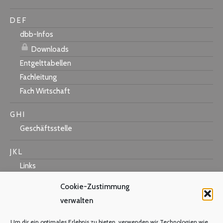
D E F
dbb-Infos
Downloads
Entgelttabellen
Fachleitung
Fach Wirtschaft
G H I
Geschäftsstelle
J K L
Links
Cookie-Zustimmung
verwalten
M N O
Um dir ein optimales Erlebnis zu bieten, verwenden wir Technologien wie