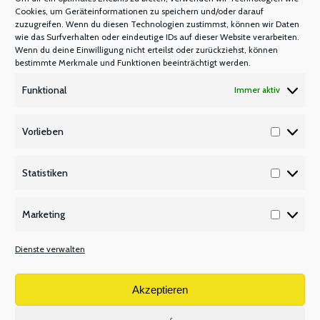
Mastercard
Cookies, um Geräteinformationen zu speichern und/oder darauf
zuzugreifen. Wenn du diesen Technologien zustimmst, können wir Daten
Warum Mitglied werden?
wie das Surfverhalten oder eindeutige IDs auf dieser Website verarbeiten.
Mitgliedsbeitrag
Wenn du deine Einwilligung nicht erteilst oder zurückziehst, können
bestimmte Merkmale und Funktionen beeinträchtigt werden.
Mitglied werden
Funktional
Immer aktiv
P Q R
Unsere Partner
Vorlieben
Vorlieb
Publikationen/Plakate
Recht/Besoldung/Versorgung
Statistiken
Statisti
S T U
Marketing
Tarifbeschäftigte
Marketi
V W X
Dienste verwalten
Versetzungsordnung APO-SI
Wir über uns
Akzeptieren