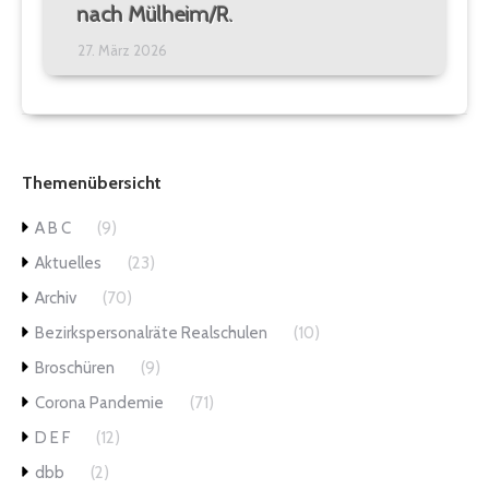
nach Mülheim/R.
27. März 2026
Themenübersicht
A B C
(9)
Aktuelles
(23)
Archiv
(70)
Bezirkspersonalräte Realschulen
(10)
Broschüren
(9)
Corona Pandemie
(71)
D E F
(12)
dbb
(2)