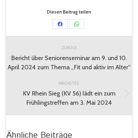
Diesen Beitrag teilen
Share
Share
on
on
Kommentarnavigation
Facebook
WhatsApp
ZURÜCK
Bericht über Seniorenseminar am 9. und 10.
Vorheriger
April 2024 zum Thema „Fit und aktiv im Alter“
Beitrag:
NÄCHSTES
KV Rhein Sieg (KV 56) lädt ein zum
Nächster
Frühlingstreffen am 3. Mai 2024
Beitrag:
Ähnliche Beiträge