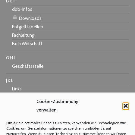
D E F
dbb-Infos
Downloads
Entgelttabellen
Fachleitung
Fach Wirtschaft
G H I
Geschäftsstelle
J K L
Links
Cookie-Zustimmung
verwalten
M N O
Um dir ein optimales Erlebnis zu bieten, verwenden wir Technologien wie
Mastercard
Cookies, um Geräteinformationen zu speichern und/oder darauf
zuzugreifen. Wenn du diesen Technologien zustimmst, können wir Daten