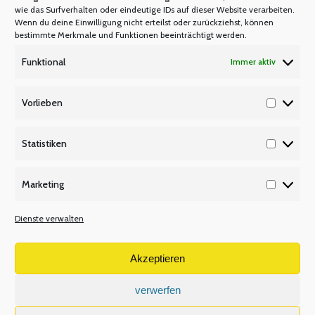
Warum Mitglied werden?
wie das Surfverhalten oder eindeutige IDs auf dieser Website verarbeiten.
Mitgliedsbeitrag
Wenn du deine Einwilligung nicht erteilst oder zurückziehst, können
bestimmte Merkmale und Funktionen beeinträchtigt werden.
Mitglied werden
Funktional
Immer aktiv
P Q R
Unsere Partner
Vorlieben
Vorlieb
Publikationen/Plakate
Recht/Besoldung/Versorgung
Statistiken
Statisti
S T U
Marketing
Tarifbeschäftigte
Marketi
V W X
Dienste verwalten
Versetzungsordnung APO-SI
Wir über uns
Akzeptieren
verwerfen
Volltextsuche