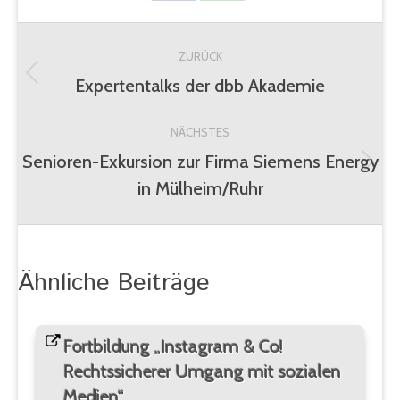
on
on
Kommentarnavigation
Facebook
WhatsApp
ZURÜCK
Expertentalks der dbb Akademie
Vorheriger
Beitrag:
NÄCHSTES
Senioren-Exkursion zur Firma Siemens Energy
Nächster
in Mülheim/Ruhr
Beitrag:
Ähnliche Beiträge
Fortbildung „Instagram & Co!
Rechtssicherer Umgang mit sozialen
Medien“