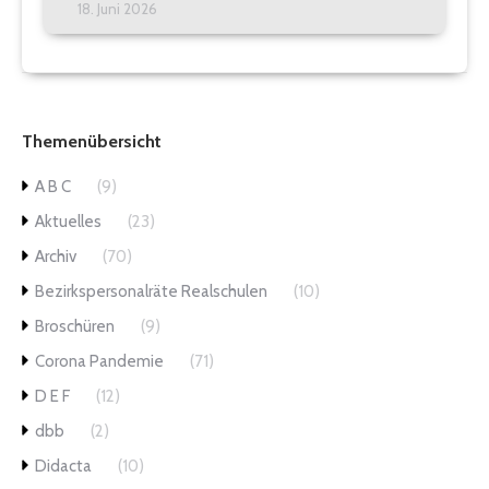
18. Juni 2026
Themenübersicht
A B C
(9)
Aktuelles
(23)
Archiv
(70)
Bezirkspersonalräte Realschulen
(10)
Broschüren
(9)
Corona Pandemie
(71)
D E F
(12)
dbb
(2)
Didacta
(10)