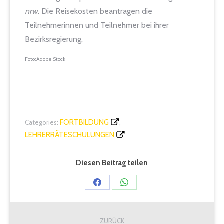
nrw
. Die Reisekosten beantragen die
Teilnehmerinnen und Teilnehmer bei ihrer
Bezirksregierung.
Foto:Adobe Stock
FORTBILDUNG
Categories:
,
LEHRERRÄTESCHULUNGEN
Diesen Beitrag teilen
Share
Share
on
on
Kommentarnavigation
Facebook
WhatsApp
ZURÜCK