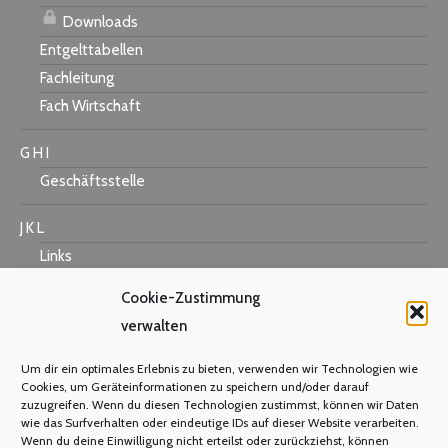
Downloads
Entgelttabellen
Fachleitung
Fach Wirtschaft
G H I
Geschäftsstelle
J K L
Links
Cookie-Zustimmung
verwalten
M N O
Um dir ein optimales Erlebnis zu bieten, verwenden wir Technologien wie
Mastercard
Cookies, um Geräteinformationen zu speichern und/oder darauf
zuzugreifen. Wenn du diesen Technologien zustimmst, können wir Daten
Warum Mitglied werden?
wie das Surfverhalten oder eindeutige IDs auf dieser Website verarbeiten.
Mitgliedsbeitrag
Wenn du deine Einwilligung nicht erteilst oder zurückziehst, können