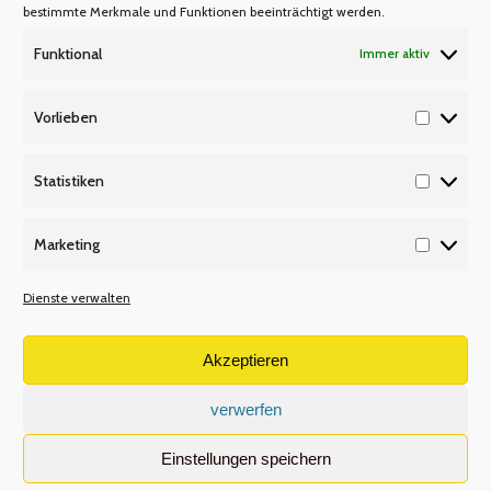
bestimmte Merkmale und Funktionen beeinträchtigt werden.
Mitglied werden
Funktional
Immer aktiv
P Q R
Unsere Partner
Vorlieben
Vorlieb
Publikationen/Plakate
Recht/Besoldung/Versorgung
Statistiken
Statisti
S T U
Marketing
Tarifbeschäftigte
Marketi
V W X
Dienste verwalten
Versetzungsordnung APO-SI
Wir über uns
Akzeptieren
verwerfen
Volltextsuche
Einstellungen speichern
Search: