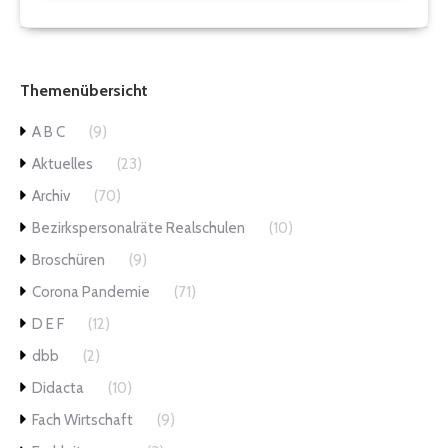
Themenübersicht
A B C
(9)
Aktuelles
(23)
Archiv
(70)
Bezirkspersonalräte Realschulen
(10)
Broschüren
(9)
Corona Pandemie
(71)
D E F
(12)
dbb
(2)
Didacta
(10)
Fach Wirtschaft
(9)