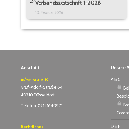
Verbandszeitschrift 1-2026
10. Februar 2026
Anschrift
Unsere S
lehrer nrw e. V.
A B C
Graf-Adolf-Straße 84
Bei
40210 Düsseldorf
Besol
Bro
Telefon: 0211 1640971
Coron
D E F
Rechtliches: