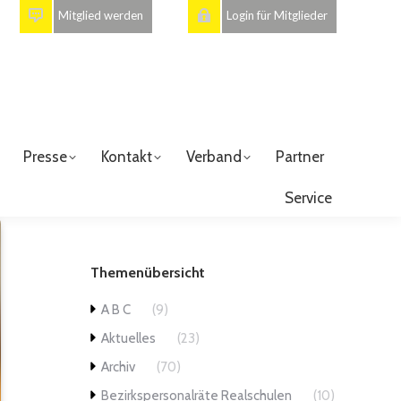
Mitglied werden
Login für Mitglieder
Presse
Kontakt
Verband
Partner
Service
Themenübersicht
A B C
(9)
Aktuelles
(23)
Archiv
(70)
Bezirkspersonalräte Realschulen
(10)