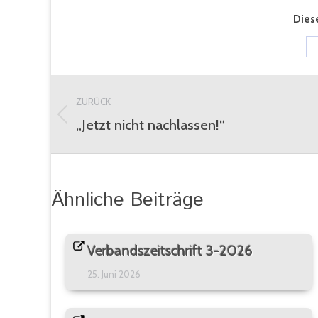
Diese
Kommentarnavigation
ZURÜCK
„Jetzt nicht nachlassen!“
Vorheriger
Beitrag:
Ähnliche Beiträge
Verbandszeitschrift 3-2026
25. Juni 2026