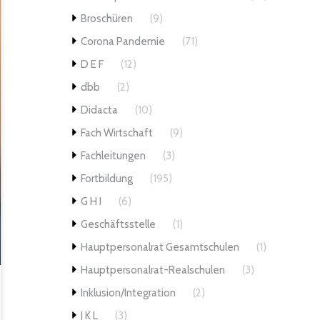
Broschüren
(9)
Corona Pandemie
(71)
D E F
(12)
dbb
(2)
Didacta
(10)
Fach Wirtschaft
(9)
Fachleitungen
(3)
Fortbildung
(195)
G H I
(6)
Geschäftsstelle
(1)
Hauptpersonalrat Gesamtschulen
(1)
Hauptpersonalrat-Realschulen
(3)
Inklusion/Integration
(2)
J K L
(3)