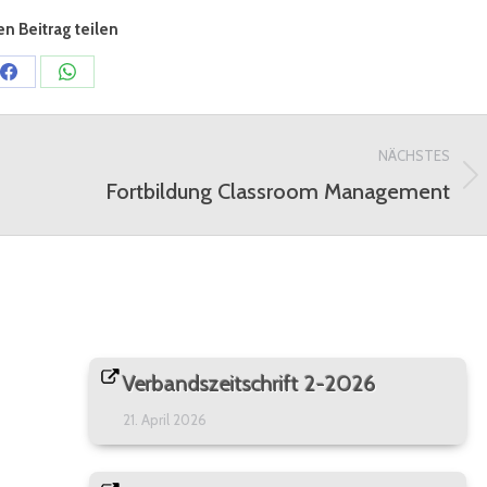
n Beitrag teilen
Share
Share
on
on
Facebook
WhatsApp
NÄCHSTES
Fortbildung Classroom Management
Nächster
Beitrag:
Verbandszeitschrift 2-2026
21. April 2026