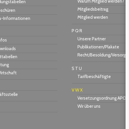
Warum Mitglied werden?
dungstabellen
Mitgliedsbeitrag
schüren
Mitglied werden
a-Informationen
P Q R
Unsere Partner
nfos
Publikationen/Plakate
wnloads
Recht/Besoldung/Versorgu
ttabellen
itung
S T U
irtschaft
Tarifbeschäftigte
V W X
ftsstelle
Versetzungsordnung APO-
Wir über uns