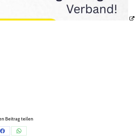
n Beitrag teilen
Share
Share