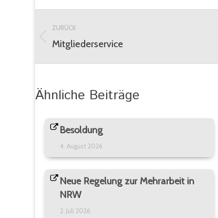
Kommentarnavigation
ZURÜCK
Mitgliederservice
Vorheriger
Beitrag:
Ähnliche Beiträge
Besoldung
4. August 2026
Neue Regelung zur Mehrarbeit in
NRW
2. Juli 2026