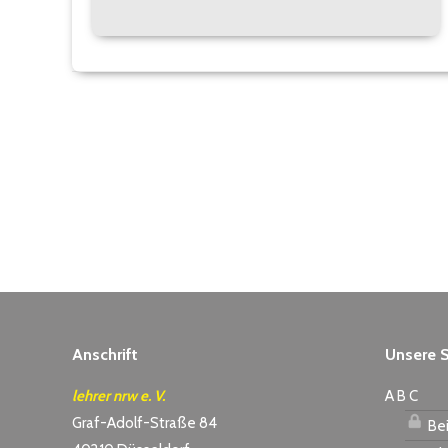
Anschrift
Unsere S
lehrer nrw e. V.
A B C
Graf-Adolf-Straße 84
Bei