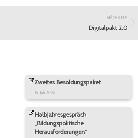
on
on
Facebook
WhatsApp
NÄCHSTES
Digitalpakt 2.0
Nächster
Beitrag:
Zweites Besoldungspaket
15. Juli 2026
Halbjahresgespräch
„Bildungspolitische
Herausforderungen“