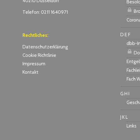
40210 Düsseldorf
Besol
Bro
Telefon: 0211 1640971
Coron
D E F
Rechtliches:
dbb-I
Datenschutzerklärung
Do
Cookie Richtlinie
Entgel
Impressum
Fachle
Kontakt
Fach W
G H I
Geschä
J K L
Links