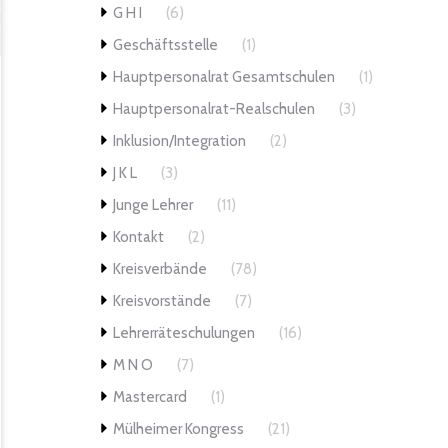
G H I
(6)
Geschäftsstelle
(1)
Hauptpersonalrat Gesamtschulen
(1)
Hauptpersonalrat-Realschulen
(3)
Inklusion/Integration
(2)
J K L
(3)
Junge Lehrer
(11)
Kontakt
(2)
Kreisverbände
(78)
Kreisvorstände
(7)
Lehrerräteschulungen
(16)
M N O
(7)
Mastercard
(1)
Mülheimer Kongress
(21)