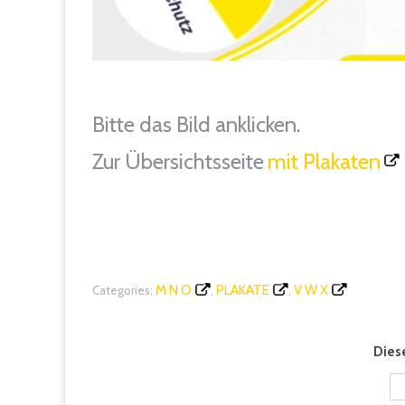
Bitte das Bild anklicken.
Zur Übersichtsseite
mit Plakaten
M N O
PLAKATE
V W X
Categories:
,
,
Diese