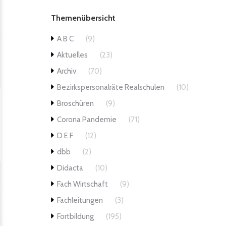
Themenübersicht
A B C
(9)
Aktuelles
(23)
Archiv
(70)
Bezirkspersonalräte Realschulen
(10)
Broschüren
(9)
Corona Pandemie
(71)
D E F
(12)
dbb
(2)
Didacta
(10)
Fach Wirtschaft
(9)
Fachleitungen
(3)
Fortbildung
(195)