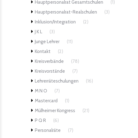
Hauptpersonalrat Gesamtschulen
(1)
Hauptpersonalrat-Realschulen
(3)
Inklusion/Integration
(2)
J K L
(3)
Junge Lehrer
(11)
Kontakt
(2)
Kreisverbände
(78)
Kreisvorstände
(7)
Lehrerräteschulungen
(16)
M N O
(7)
Mastercard
(1)
Mülheimer Kongress
(21)
P Q R
(6)
Personalräte
(7)