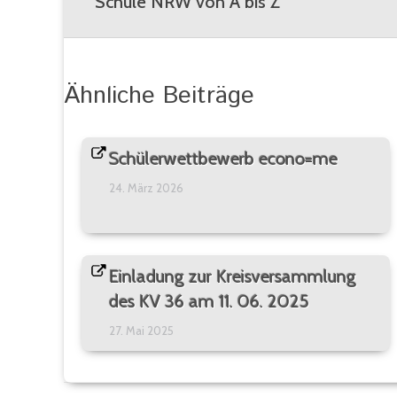
Schule NRW von A bis Z
Vorheriger
Beitrag:
Ähnliche Beiträge
Schülerwettbewerb econo=me
24. März 2026
Einladung zur Kreisversammlung
des KV 36 am 11. 06. 2025
27. Mai 2025