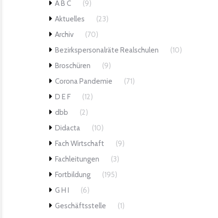
A B C
(9)
Aktuelles
(23)
Archiv
(70)
Bezirkspersonalräte Realschulen
(10)
Broschüren
(9)
Corona Pandemie
(71)
D E F
(12)
dbb
(2)
Didacta
(10)
Fach Wirtschaft
(9)
Fachleitungen
(3)
Fortbildung
(195)
G H I
(6)
Geschäftsstelle
(1)