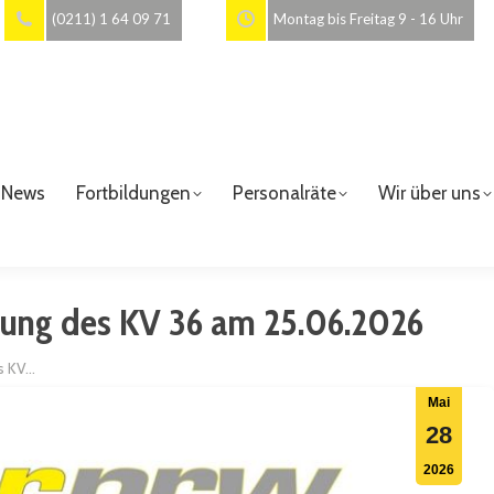
(0211) 1 64 09 71
Montag bis Freitag 9 - 16 Uhr
News
Fortbildungen
Personalräte
Wir über uns
lung des KV 36 am 25.06.2026
s KV…
Mai
28
2026