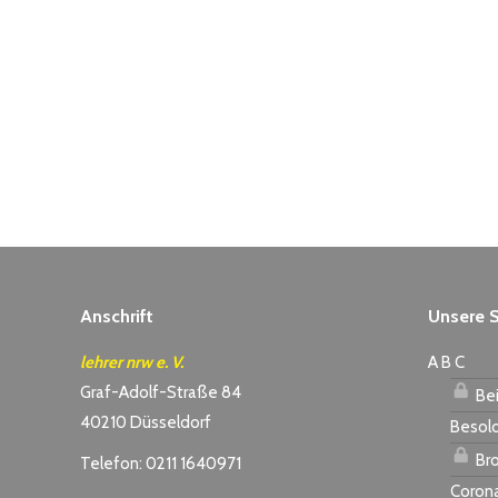
Anschrift
Unsere S
lehrer nrw e. V.
A B C
Graf-Adolf-Straße 84
Bei
40210 Düsseldorf
Besol
Bro
Telefon: 0211 1640971
Coron