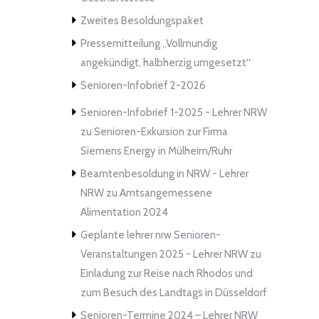
Zweites Besoldungspaket
Pressemitteilung „Vollmundig
angekündigt, halbherzig umgesetzt“
Senioren-Infobrief 2-2026
Senioren-Infobrief 1-2025 - Lehrer NRW
zu
Senioren-Exkursion zur Firma
Siemens Energy in Mülheim/Ruhr
Beamtenbesoldung in NRW - Lehrer
NRW
zu
Amtsangemessene
Alimentation 2024
Geplante lehrer nrw Senioren-
Veranstaltungen 2025 - Lehrer NRW
zu
Einladung zur Reise nach Rhodos und
zum Besuch des Landtags in Düsseldorf
Senioren-Termine 2024 – Lehrer NRW