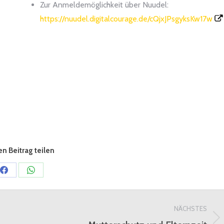
Zur Anmeldemöglichkeit über Nuudel:
https://nuudel.digitalcourage.de/cQjxJPsgyksKw17w
n Beitrag teilen
Share
Share
on
on
Facebook
WhatsApp
NÄCHSTES